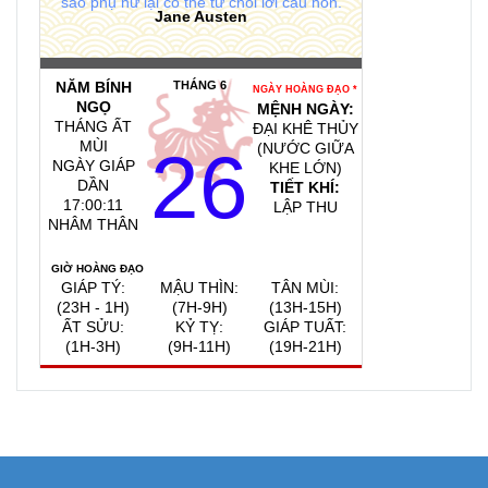
sao phụ nữ lại có thể từ chối lời cầu hôn.
Jane Austen
NĂM BÍNH
THÁNG 6
NGÀY HOÀNG ĐẠO *
NGỌ
MỆNH NGÀY:
THÁNG ẤT
ĐẠI KHÊ THỦY
MÙI
26
(NƯỚC GIỮA
NGÀY GIÁP
KHE LỚN)
DẦN
TIẾT KHÍ:
17:00:12
LẬP THU
NHÂM THÂN
GIỜ HOÀNG ĐẠO
GIÁP TÝ:
MẬU THÌN:
TÂN MÙI:
(23H - 1H)
(7H-9H)
(13H-15H)
ẤT SỬU:
KỶ TỴ:
GIÁP TUẤT:
(1H-3H)
(9H-11H)
(19H-21H)
QUAY VỀ NGÀY
VIỆC NÊN LÀM, KIÊNG KỴ
HÔM NAY
8/8/2026