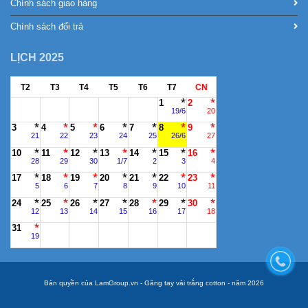
Chính sách giao hàng
Chính sách đổi trả
LỊCH 2025
T2
T3
T4
T5
T6
T7
CN
1
2
19/6
20
3
4
5
6
7
8
9
21
22
23
24
25
26/6
27
10
11
12
13
14
15
16
28
29
30
1/7
2
3
4
17
18
19
20
21
22
23
5
6
7
8
9
10
11
24
25
26
27
28
29
30
12
13
14
15
16
17
18
31
19
Bản quyền của LamGroup.vn - Găng tay vải trắng cotton - năm 2026