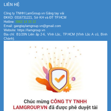
LIÊN HỆ
Công ty TNHH LamGroup.vn Găng tay vải
ĐKKD: 0316731221, Sở KH và ĐT TP.HCM
Hotline:
0962 14 33 12
Email: gangtaylamgroup.vn@gmail.com
Website: https://lamgroup.vn
Địa chỉ: B1/20N Liên ấp 2-6, Vĩnh Lộc, TP.HCM (Vĩnh Lộc A cũ, Bình
Chánh).