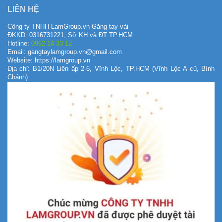
LIÊN HỆ
Công ty TNHH LamGroup.vn Găng tay vải
ĐKKD: 0316731221, Sở KH và ĐT TP.HCM
Hotline:
0962 14 33 12
Email: gangtaylamgroup.vn@gmail.com
Website: https://lamgroup.vn
Địa chỉ: B1/20N Liên ấp 2-6, Vĩnh Lộc, TP.HCM (Vĩnh Lộc A cũ, Bình
Chánh).