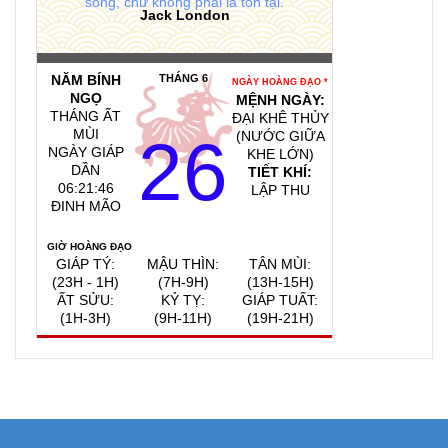
sống, chứ không phải là tồn tại.
Jack London
NĂM BÍNH
THÁNG 6
NGÀY HOÀNG ĐẠO *
NGỌ
MỆNH NGÀY:
THÁNG ẤT
ĐẠI KHÊ THỦY
MÙI
26
(NƯỚC GIỮA
NGÀY GIÁP
KHE LỚN)
DẦN
TIẾT KHÍ:
06:21:47
LẬP THU
ĐINH MÃO
GIỜ HOÀNG ĐẠO
GIÁP TÝ:
MẬU THÌN:
TÂN MÙI:
(23H - 1H)
(7H-9H)
(13H-15H)
ẤT SỬU:
KỶ TỴ:
GIÁP TUẤT:
(1H-3H)
(9H-11H)
(19H-21H)
QUAY VỀ NGÀY
VIỆC NÊN LÀM, KIÊNG KỴ
HÔM NAY
8/8/2026