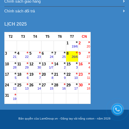
Chính sách giao hàng
Chính sách đổi trả
LỊCH 2025
T2
T3
T4
T5
T6
T7
CN
1
2
19/6
20
3
4
5
6
7
8
9
21
22
23
24
25
26/6
27
10
11
12
13
14
15
16
28
29
30
1/7
2
3
4
17
18
19
20
21
22
23
5
6
7
8
9
10
11
24
25
26
27
28
29
30
12
13
14
15
16
17
18
31
19
Bản quyền của LamGroup.vn - Găng tay vải trắng cotton - năm 2026