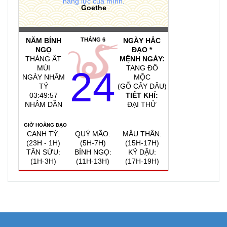
năng lực của mình.
Goethe
NĂM BÍNH
THÁNG 6
NGÀY HẮC
NGỌ
ĐẠO *
THÁNG ẤT
MỆNH NGÀY:
MÙI
TANG ĐỒ
24
NGÀY NHÂM
MỘC
TÝ
(GỖ CÂY DÂU)
03:49:58
TIẾT KHÍ:
NHÂM DẦN
ĐẠI THỬ
GIỜ HOÀNG ĐẠO
CANH TÝ:
QUÝ MÃO:
MẬU THÂN:
(23H - 1H)
(5H-7H)
(15H-17H)
TÂN SỬU:
BÍNH NGỌ:
KỶ DẬU:
(1H-3H)
(11H-13H)
(17H-19H)
QUAY VỀ NGÀY
VIỆC NÊN LÀM, KIÊNG KỴ
HÔM NAY
6/8/2026