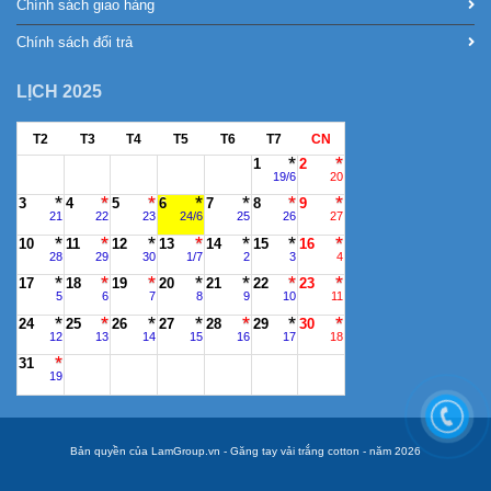
Chính sách giao hàng
Chính sách đổi trả
LỊCH 2025
T2
T3
T4
T5
T6
T7
CN
1
2
19/6
20
3
4
5
6
7
8
9
21
22
23
24/6
25
26
27
10
11
12
13
14
15
16
28
29
30
1/7
2
3
4
17
18
19
20
21
22
23
5
6
7
8
9
10
11
24
25
26
27
28
29
30
12
13
14
15
16
17
18
31
19
Bản quyền của LamGroup.vn - Găng tay vải trắng cotton - năm 2026