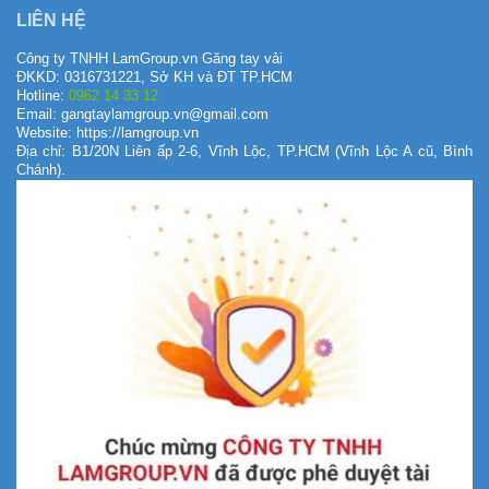
LIÊN HỆ
Công ty TNHH LamGroup.vn Găng tay vải
ĐKKD: 0316731221, Sở KH và ĐT TP.HCM
Hotline:
0962 14 33 12
Email: gangtaylamgroup.vn@gmail.com
Website: https://lamgroup.vn
Địa chỉ: B1/20N Liên ấp 2-6, Vĩnh Lộc, TP.HCM (Vĩnh Lộc A cũ, Bình
Chánh).