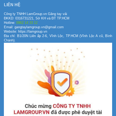
LIÊN HỆ
Công ty TNHH LamGroup.vn Găng tay vải
ĐKKD: 0316731221, Sở KH và ĐT TP.HCM
Hotline:
0962 14 33 12
Email: gangtaylamgroup.vn@gmail.com
Website: https://lamgroup.vn
Địa chỉ: B1/20N Liên ấp 2-6, Vĩnh Lộc, TP.HCM (Vĩnh Lộc A cũ, Bình
Chánh).