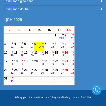
Chính sách giao hàng
Chính sách đổi trả
LỊCH 2025
T2
T3
T4
T5
T6
T7
CN
1
2
19/6
20
3
4
5
6
7
8
9
21
22
23
24/6
25
26
27
10
11
12
13
14
15
16
28
29
30
1/7
2
3
4
17
18
19
20
21
22
23
5
6
7
8
9
10
11
24
25
26
27
28
29
30
12
13
14
15
16
17
18
31
19
Bản quyền của LamGroup.vn - Găng tay vải trắng cotton - năm 2026