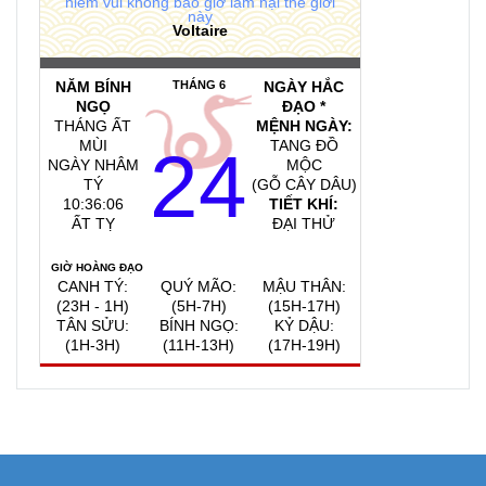
niềm vui không bao giờ làm hại thế giới
này
Voltaire
NĂM BÍNH
THÁNG 6
NGÀY HẮC
NGỌ
ĐẠO *
THÁNG ẤT
MỆNH NGÀY:
MÙI
TANG ĐỒ
24
NGÀY NHÂM
MỘC
TÝ
(GỖ CÂY DÂU)
10:36:07
TIẾT KHÍ:
ẤT TỴ
ĐẠI THỬ
GIỜ HOÀNG ĐẠO
CANH TÝ:
QUÝ MÃO:
MẬU THÂN:
(23H - 1H)
(5H-7H)
(15H-17H)
TÂN SỬU:
BÍNH NGỌ:
KỶ DẬU:
(1H-3H)
(11H-13H)
(17H-19H)
QUAY VỀ NGÀY
VIỆC NÊN LÀM, KIÊNG KỴ
HÔM NAY
6/8/2026