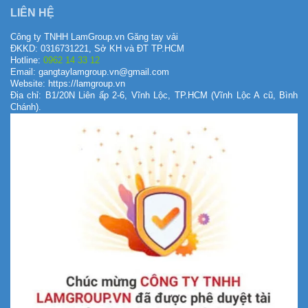
LIÊN HỆ
Công ty TNHH LamGroup.vn Găng tay vải
ĐKKD: 0316731221, Sở KH và ĐT TP.HCM
Hotline:
0962 14 33 12
Email: gangtaylamgroup.vn@gmail.com
Website: https://lamgroup.vn
Địa chỉ: B1/20N Liên ấp 2-6, Vĩnh Lộc, TP.HCM (Vĩnh Lộc A cũ, Bình
Chánh).