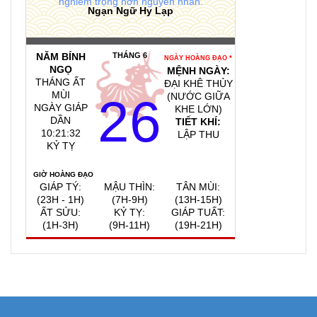
nghiêm trọng hơn nguyên nhân.
Ngạn Ngữ Hy Lạp
NĂM BÍNH
THÁNG 6
NGÀY HOÀNG ĐẠO *
NGỌ
MỆNH NGÀY:
THÁNG ẤT
ĐẠI KHÊ THỦY
MÙI
26
(NƯỚC GIỮA
NGÀY GIÁP
KHE LỚN)
DẦN
TIẾT KHÍ:
10:21:33
LẬP THU
KỶ TỴ
GIỜ HOÀNG ĐẠO
GIÁP TÝ:
MẬU THÌN:
TÂN MÙI:
(23H - 1H)
(7H-9H)
(13H-15H)
ẤT SỬU:
KỶ TỴ:
GIÁP TUẤT:
(1H-3H)
(9H-11H)
(19H-21H)
QUAY VỀ NGÀY
VIỆC NÊN LÀM, KIÊNG KỴ
HÔM NAY
8/8/2026