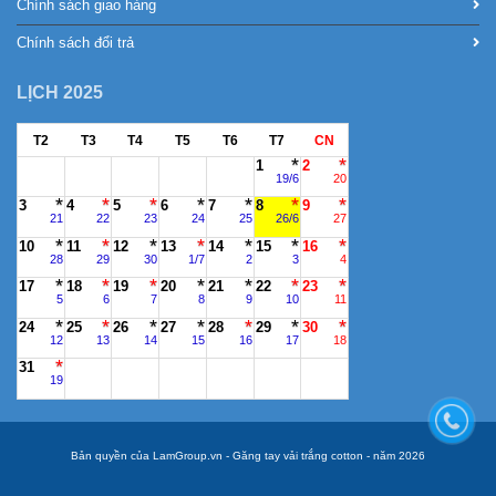
Chính sách giao hàng
Chính sách đổi trả
LỊCH 2025
T2
T3
T4
T5
T6
T7
CN
1
2
19/6
20
3
4
5
6
7
8
9
21
22
23
24
25
26/6
27
10
11
12
13
14
15
16
28
29
30
1/7
2
3
4
17
18
19
20
21
22
23
5
6
7
8
9
10
11
24
25
26
27
28
29
30
12
13
14
15
16
17
18
31
19
Bản quyền của LamGroup.vn - Găng tay vải trắng cotton - năm 2026