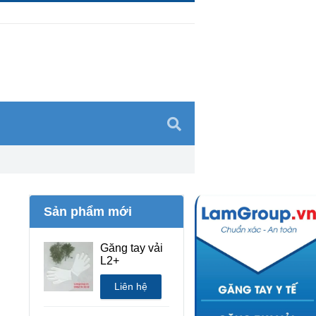
Sản phẩm mới
Găng tay vải
L2+
Liên hệ