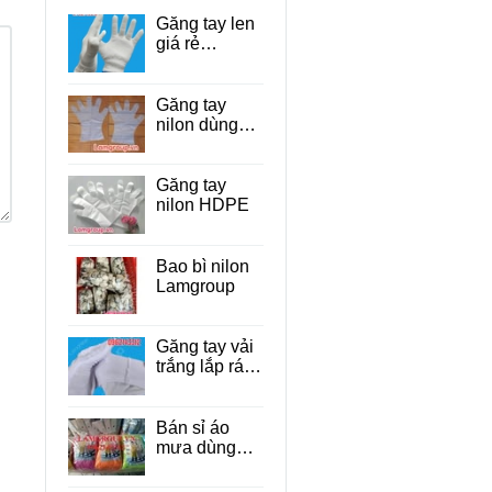
Găng tay len
giá rẻ
TP.HCM
Găng tay
nilon dùng
một lần cho
thực phẩm
Găng tay
nilon HDPE
Bao bì nilon
Lamgroup
Găng tay vải
trắng lắp ráp
linh kiện điện
tử
Bán sỉ áo
mưa dùng
một lần giá rẻ