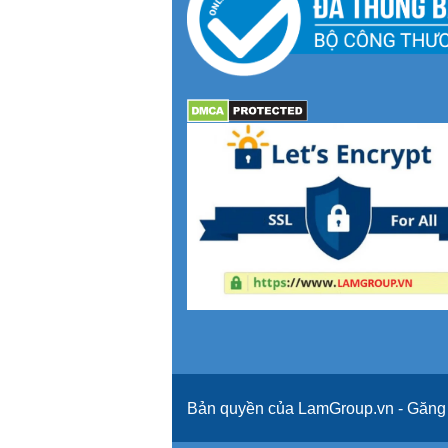
Bản quyền của LamGroup.vn - Găng t