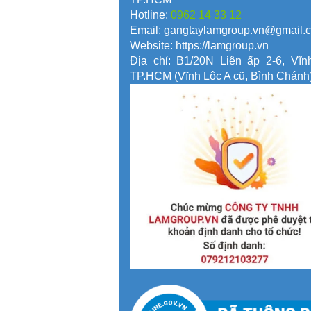
Hotline:
0962 14 33 12
Email: gangtaylamgroup.vn@gmail.
Website: https://lamgroup.vn
Địa chỉ: B1/20N Liên ấp 2-6, Vĩn
TP.HCM (Vĩnh Lộc A cũ, Bình Chánh)