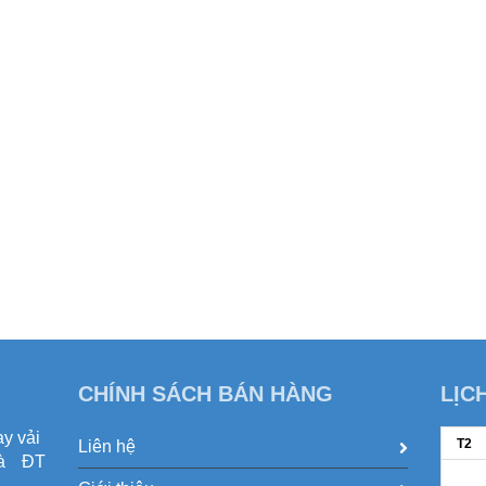
CHÍNH SÁCH BÁN HÀNG
LỊC
y vải
T2
Liên hệ
và ĐT