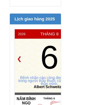
Lịch giao hàng 2025
THÁNG 8
2026
THỨ 5
6
Bệnh nhân nào cũng đem theo bên
trong người thầy thuốc của chính bản
thân mình.
Albert Schweitzer
NĂM BÍNH
NGÀY HẮC
THÁNG 6
NGỌ
ĐẠO *