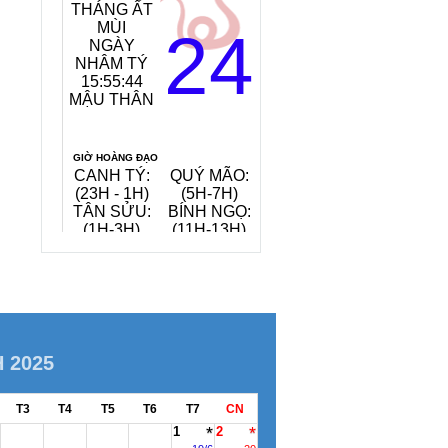
THÁNG ẤT
MỆNH
MÙI
NGÀY:
24
NGÀY
TANG ĐỒ
NHÂM TÝ
MỘC
15:55:45
(GỖ CÂY
MẬU THÂN
DÂU)
TIẾT KHÍ:
ĐẠI THỬ
GIỜ HOÀNG ĐẠO
CANH TÝ:
QUÝ MÃO:
MẬU THÂN:
(23H - 1H)
(5H-7H)
(15H-17H)
TÂN SỬU:
BÍNH NGỌ:
KỶ DẬU:
(1H-3H)
(11H-13H)
(17H-19H)
QUAY VỀ NGÀY
VIỆC NÊN LÀM, KIÊNG KỴ
HÔM NAY
6/8/2026
H 2025
T3
T4
T5
T6
T7
CN
1
2