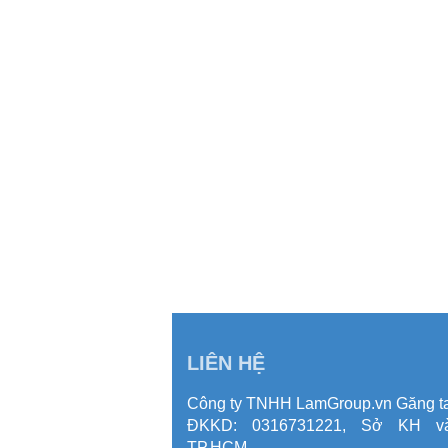
LIÊN HỆ
Công ty TNHH LamGroup.vn Găng ta
ĐKKD: 0316731221, Sở KH 
TP.HCM