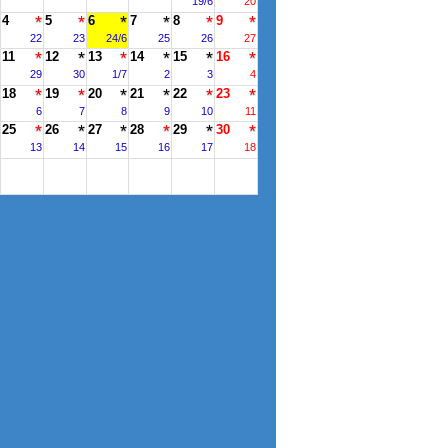
19/6
20
4
5
6
7
8
9
22
23
24/6
25
26
27
11
12
13
14
15
16
29
30
1/7
2
3
4
18
19
20
21
22
23
6
7
8
9
10
11
25
26
27
28
29
30
13
14
15
16
17
18