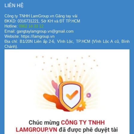
LIÊN HỆ
Công ty TNHH LamGroup.vn Găng tay vải
ĐKKD: 0316731221, Sở KH và ĐT TP.HCM
Hotline:
0962 14 33 12
Email: gangtaylamgroup.vn@gmail.com
Website: https://lamgroup.vn
Địa chỉ: B1/20N Liên ấp 2-6, Vĩnh Lộc, TP.HCM (Vĩnh Lộc A cũ, Bình
Chánh).