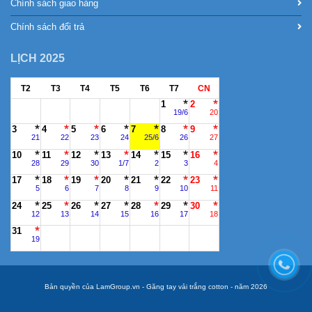
Chính sách giao hàng
Chính sách đổi trả
LỊCH 2025
T2
T3
T4
T5
T6
T7
CN
1
2
19/6
20
3
4
5
6
7
8
9
21
22
23
24
25/6
26
27
10
11
12
13
14
15
16
28
29
30
1/7
2
3
4
17
18
19
20
21
22
23
5
6
7
8
9
10
11
24
25
26
27
28
29
30
12
13
14
15
16
17
18
31
19
Bản quyền của LamGroup.vn - Găng tay vải trắng cotton - năm 2026