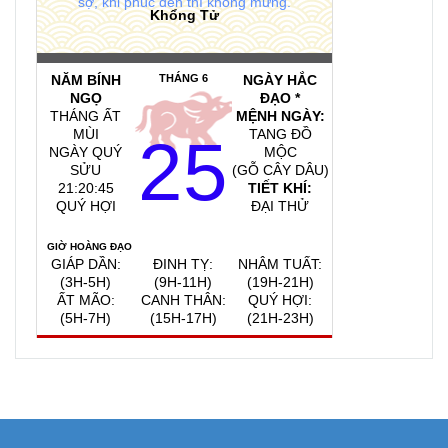
sợ, khi phúc đến thì không mừng.
Khổng Tử
NĂM BÍNH
THÁNG 6
NGÀY HẮC
NGỌ
ĐẠO *
THÁNG ẤT
MỆNH NGÀY:
MÙI
TANG ĐỒ
25
NGÀY QUÝ
MỘC
SỬU
(GỖ CÂY DÂU)
21:20:46
TIẾT KHÍ:
QUÝ HỢI
ĐẠI THỬ
GIỜ HOÀNG ĐẠO
GIÁP DẦN:
ĐINH TỴ:
NHÂM TUẤT:
(3H-5H)
(9H-11H)
(19H-21H)
ẤT MÃO:
CANH THÂN:
QUÝ HỢI:
(5H-7H)
(15H-17H)
(21H-23H)
QUAY VỀ NGÀY
VIỆC NÊN LÀM, KIÊNG KỴ
HÔM NAY
7/8/2026