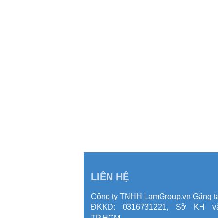
LIÊN HỆ
Công ty TNHH LamGroup.vn Găng ta
ĐKKD: 0316731221, Sở KH 
TP.HCM