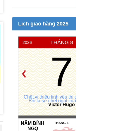
Lịch giao hàng 2025
THÁNG 8
2026
THỨ 6
7
Chết vì thiếu tình yêu thì ghê sợ quá.
Đó là sự chết ngạt của tâm hồn
Victor Hugo
NĂM BÍNH
NGÀY HẮC
THÁNG 6
NGỌ
ĐẠO *