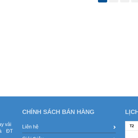
CHÍNH SÁCH BÁN HÀNG
LỊC
y vải
T2
Liên hệ
và ĐT