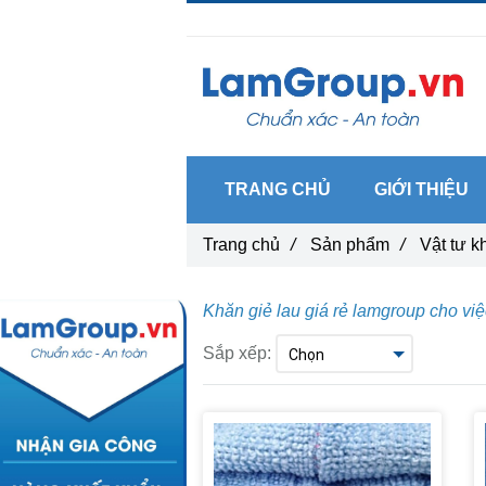
Gọi ngay :
0962 14 33 12
TRANG CHỦ
GIỚI THIỆU
Trang chủ
/
Sản phẩm
/
Vật tư k
Khăn giẻ lau giá rẻ lamgroup cho việc
Sắp xếp: