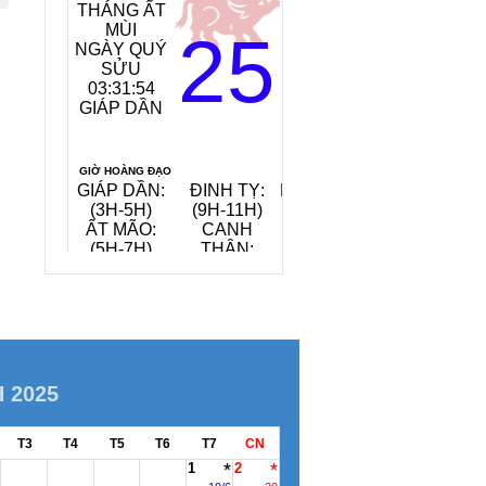
THÁNG ẤT
MỆNH
MÙI
NGÀY:
25
NGÀY QUÝ
TANG ĐỒ
SỬU
MỘC
03:31:55
(GỖ CÂY
GIÁP DẦN
DÂU)
TIẾT KHÍ:
ĐẠI THỬ
GIỜ HOÀNG ĐẠO
GIÁP DẦN:
ĐINH TỴ:
NHÂM TUẤT:
(3H-5H)
(9H-11H)
(19H-21H)
ẤT MÃO:
CANH
QUÝ HỢI:
(5H-7H)
THÂN:
(21H-23H)
(15H-17H)
QUAY VỀ NGÀY
VIỆC NÊN LÀM, KIÊNG KỴ
HÔM NAY
7/8/2026
H 2025
T3
T4
T5
T6
T7
CN
1
2