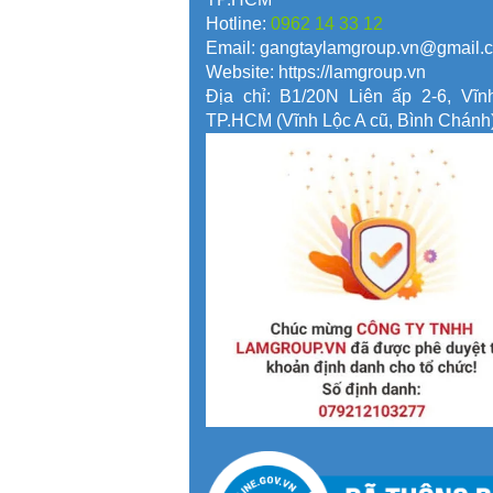
Hotline:
0962 14 33 12
Email: gangtaylamgroup.vn@gmail.
Website: https://lamgroup.vn
Địa chỉ: B1/20N Liên ấp 2-6, Vĩn
TP.HCM (Vĩnh Lộc A cũ, Bình Chánh)