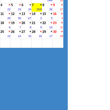
19/6
20
4
5
6
7
8
9
22
23
24
25/6
26
27
11
12
13
14
15
16
29
30
1/7
2
3
4
18
19
20
21
22
23
6
7
8
9
10
11
25
26
27
28
29
30
13
14
15
16
17
18