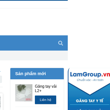
.
Sản phẩm mới
Găng tay vải
L2+
Liên hệ