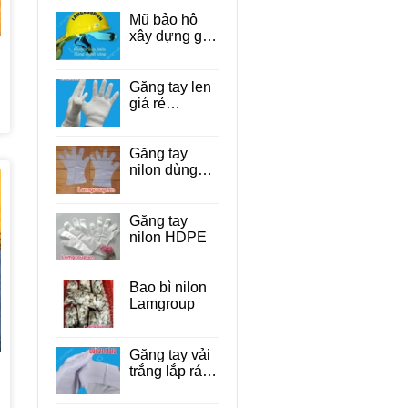
Mũ bảo hộ
xây dựng giá
rẻ Tp.HCM
Găng tay len
giá rẻ
TP.HCM
Găng tay
nilon dùng
một lần cho
thực phẩm
Găng tay
nilon HDPE
Bao bì nilon
Lamgroup
Găng tay vải
trắng lắp ráp
linh kiện điện
tử