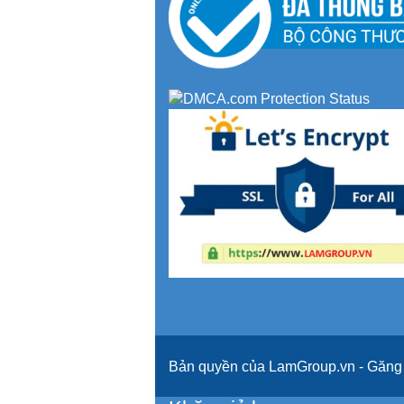
Bản quyền của LamGroup.vn - Găng t