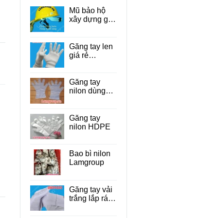
Mũ bảo hộ
xây dựng giá
rẻ Tp.HCM
Găng tay len
giá rẻ
TP.HCM
Găng tay
nilon dùng
một lần cho
thực phẩm
Găng tay
nilon HDPE
Bao bì nilon
Lamgroup
Găng tay vải
trắng lắp ráp
linh kiện điện
tử