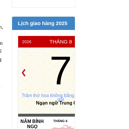
Lịch giao hàng 2025
h,
THÁNG 8
2026
THỨ 6
ổn
7
ỉ
g
Trăm thứ hoa không bằng thứ hoa con
gái
Ngạn ngữ Trung Quốc
NĂM BÍNH
NGÀY HẮC
THÁNG 6
NGỌ
ĐẠO *