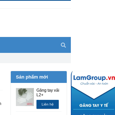
Sản phẩm mới
Găng tay vải
L2+
n
Liên hệ