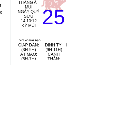
THÁNG ẤT
MỆNH
g
MÙI
NGÀY:
25
NGÀY QUÝ
TANG ĐỒ
ào
SỬU
MỘC
14:10:13
(GỖ CÂY
KỶ MÙI
DÂU)
TIẾT KHÍ:
ĐẠI THỬ
GIỜ HOÀNG ĐẠO
GIÁP DẦN:
ĐINH TỴ:
NHÂM TUẤT:
(3H-5H)
(9H-11H)
(19H-21H)
ẤT MÃO:
CANH
QUÝ HỢI:
(5H-7H)
THÂN:
(21H-23H)
(15H-17H)
QUAY VỀ NGÀY
VIỆC NÊN LÀM, KIÊNG KỴ
HÔM NAY
7/8/2026