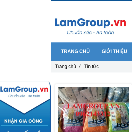
Gọi ngay :
0962 14 33 12
TRANG CHỦ
GIỚI THIỆU
Trang chủ
/
Tin tức