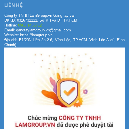
LIÊN HỆ
Công ty TNHH LamGroup.vn Găng tay vải
ĐKKD: 0316731221, Sở KH và ĐT TP.HCM
Hotline:
0962 14 33 12
Email: gangtaylamgroup.vn@gmail.com
Website: https://lamgroup.vn
Địa chỉ: B1/20N Liên ấp 2-6, Vĩnh Lộc, TP.HCM (Vĩnh Lộc A cũ, Bình
Chánh).