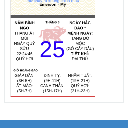
thứ chảy ra không chỉ là máu
Emerson - Mỹ
NĂM BÍNH
THÁNG 6
NGÀY HẮC
NGỌ
ĐẠO *
THÁNG ẤT
MỆNH NGÀY:
MÙI
TANG ĐỒ
25
NGÀY QUÝ
MỘC
SỬU
(GỖ CÂY DÂU)
22:24:47
TIẾT KHÍ:
QUÝ HỢI
ĐẠI THỬ
GIỜ HOÀNG ĐẠO
GIÁP DẦN:
ĐINH TỴ:
NHÂM TUẤT:
(3H-5H)
(9H-11H)
(19H-21H)
ẤT MÃO:
CANH THÂN:
QUÝ HỢI:
(5H-7H)
(15H-17H)
(21H-23H)
QUAY VỀ NGÀY
VIỆC NÊN LÀM, KIÊNG KỴ
HÔM NAY
7/8/2026