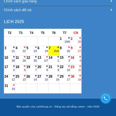
Chính sách giao hàng
Chính sách đổi trả
LỊCH 2025
T2
T3
T4
T5
T6
T7
CN
1
2
19/6
20
3
4
5
6
7
8
9
21
22
23
24
25/6
26
27
10
11
12
13
14
15
16
28
29
30
1/7
2
3
4
17
18
19
20
21
22
23
5
6
7
8
9
10
11
24
25
26
27
28
29
30
12
13
14
15
16
17
18
31
19
Bản quyền của LamGroup.vn - Găng tay vải trắng cotton - năm 2026