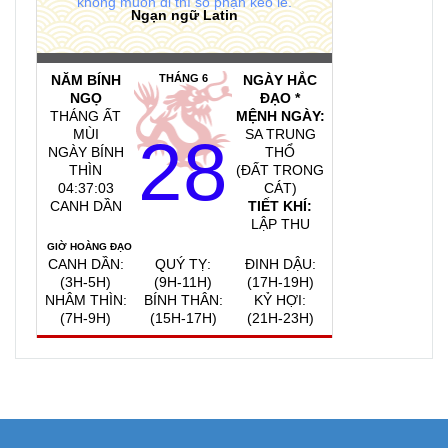
không muốn đi thì số phận kéo lê.
Ngạn ngữ Latin
NĂM BÍNH
THÁNG 6
NGÀY HẮC
NGỌ
ĐẠO *
THÁNG ẤT
MỆNH NGÀY:
MÙI
SA TRUNG
28
NGÀY BÍNH
THỔ
THÌN
(ĐẤT TRONG
04:37:04
CÁT)
CANH DẦN
TIẾT KHÍ:
LẬP THU
GIỜ HOÀNG ĐẠO
CANH DẦN:
QUÝ TỴ:
ĐINH DẬU:
(3H-5H)
(9H-11H)
(17H-19H)
NHÂM THÌN:
BÍNH THÂN:
KỶ HỢI:
(7H-9H)
(15H-17H)
(21H-23H)
QUAY VỀ NGÀY
VIỆC NÊN LÀM, KIÊNG KỴ
HÔM NAY
10/8/2026