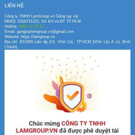
LIÊN HỆ
Công ty TNHH LamGroup.vn Găng tay vải
ĐKKD: 0316731221, Sở KH và ĐT TP.HCM
Hotline:
0962 14 33 12
Email: gangtaylamgroup.vn@gmail.com
Website: https://lamgroup.vn
Địa chỉ: B1/20N Liên ấp 2-6, Vĩnh Lộc, TP.HCM (Vĩnh Lộc A cũ, Bình
Chánh).