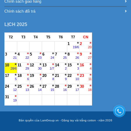
Chính sách giao hàng
Chính sách đổi trả
LỊCH 2025
T2
T3
T4
T5
T6
T7
CN
1
2
19/6
20
3
4
5
6
7
8
9
21
22
23
24
25
26
27
10
11
12
13
14
15
16
28/6
29
30
1/7
2
3
4
17
18
19
20
21
22
23
5
6
7
8
9
10
11
24
25
26
27
28
29
30
12
13
14
15
16
17
18
31
19
Bản quyền của LamGroup.vn - Găng tay vải trắng cotton - năm 2026