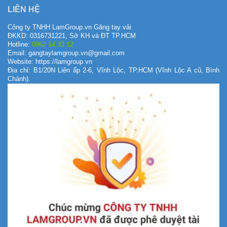
LIÊN HỆ
Công ty TNHH LamGroup.vn Găng tay vải
ĐKKD: 0316731221, Sở KH và ĐT TP.HCM
Hotline:
0962 14 33 12
Email: gangtaylamgroup.vn@gmail.com
Website: https://lamgroup.vn
Địa chỉ: B1/20N Liên ấp 2-6, Vĩnh Lộc, TP.HCM (Vĩnh Lộc A cũ, Bình
Chánh).