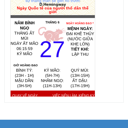
sự thẳng thắn sẽ giết nó trước
D.Hemingway
Ngày Quốc tế của người thổ dân thế
giới
NĂM BÍNH
THÁNG 6
NGÀY HOÀNG ĐẠO *
NGỌ
MỆNH NGÀY:
THÁNG ẤT
ĐẠI KHÊ THỦY
MÙI
27
(NƯỚC GIỮA
NGÀY ẤT MÃO
KHE LỚN)
06:15:59
TIẾT KHÍ:
KỶ MÃO
LẬP THU
GIỜ HOÀNG ĐẠO
BÍNH TÝ:
KỶ MÃO:
QUÝ MÙI:
(23H - 1H)
(5H-7H)
(13H-15H)
MẬU DẦN:
NHÂM NGỌ:
ẤT DẬU:
(3H-5H)
(11H-13H)
(17H-19H)
QUAY VỀ NGÀY
VIỆC NÊN LÀM, KIÊNG KỴ
HÔM NAY
9/8/2026