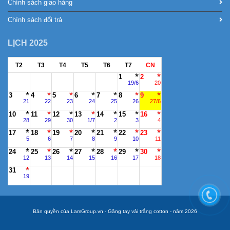
Chính sách giao hàng
Chính sách đổi trả
LỊCH 2025
T2
T3
T4
T5
T6
T7
CN
1
2
19/6
20
3
4
5
6
7
8
9
21
22
23
24
25
26
27/6
10
11
12
13
14
15
16
28
29
30
1/7
2
3
4
17
18
19
20
21
22
23
5
6
7
8
9
10
11
24
25
26
27
28
29
30
12
13
14
15
16
17
18
31
19
Bản quyền của LamGroup.vn - Găng tay vải trắng cotton - năm 2026