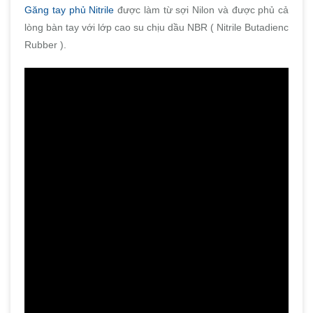
Găng tay phủ Nitrile
được làm từ sợi Nilon và được phủ cả
lòng bàn tay với lớp cao su chịu dầu NBR ( Nitrile Butadienc
Rubber ).