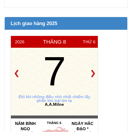
Lịch giao hàng 2025
THÁNG 8
2026
THỨ 6
7
Đôi khi những điều nhỏ nhất chiếm lấy
phần lớn trái tim ta
A.A.Milne
NĂM BÍNH
THÁNG 6
NGÀY HẮC
NGỌ
ĐẠO *