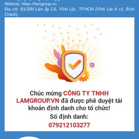
Website: https://lamgroup.vn
Địa chỉ: B1/20N Liên ấp 2-6, Vĩnh Lộc, TP.HCM (Vĩnh Lộc A cũ, Bình
Chánh).