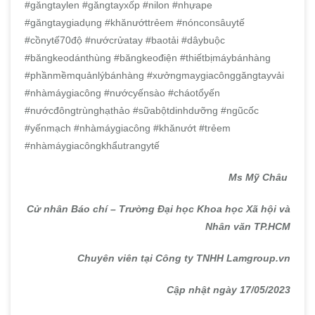
#găngtaylen #găngtayxốp #nilon #nhựape
#găngtaygiadụng #khănướttrẻem #nónconsâuytế
#cồnytế70độ #nướcrửatay #baotải #dâybuộc
#băngkeodánthùng #băngkeođiện #thiếtbịmáybánhàng
#phầnmềmquảnlýbánhàng #xưởngmaygiacônggăngtayvải
#nhàmáygiacông #nướcyếnsào #cháotổyến
#nướcđôngtrùnghạthảo #sữabộtdinhdưỡng #ngũcốc
#yếnmạch #nhàmáygiacông #khănướt #trẻem
#nhàmáygiacôngkhẩutrangytế
Ms Mỹ Châu
Cử nhân Báo chí – Trường Đại học Khoa học Xã hội và
Nhân văn TP.HCM
Chuyên viên tại Công ty TNHH Lamgroup.vn
Cập nhật ngày 17/05/2023