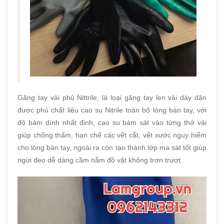
Găng tay vải phủ Nittrile, là loại găng tay len vải dày dặn
được phủ chất liệu cao su Nitrile toàn bộ lòng bàn tay, với
độ bám dính nhất định, cao su bám sát vào từng thớ vải
giúp chống thấm, hạn chế các vết cắt, vết xước nguy hiểm
cho lòng bàn tay, ngoài ra còn tạo thành lớp ma sát tốt giúp
ngừi đeo dễ dàng cầm nắm đồ vật không trơn trượt.