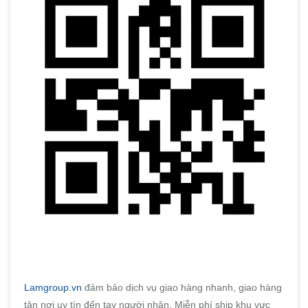
Lamgroup.vn
đảm bảo dịch vụ giao hàng nhanh, giao hàng
tận nơi uy tín đến tay người nhận. Miễn phí ship khu vực