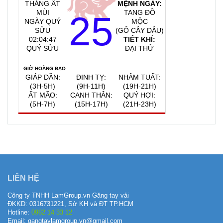
THÁNG ẤT
MỆNH NGÀY:
MÙI
TANG ĐỒ
25
NGÀY QUÝ
MỘC
SỬU
(GỖ CÂY DÂU)
02:04:48
TIẾT KHÍ:
QUÝ SỬU
ĐẠI THỬ
GIỜ HOÀNG ĐẠO
GIÁP DẦN:
ĐINH TỴ:
NHÂM TUẤT:
(3H-5H)
(9H-11H)
(19H-21H)
ẤT MÃO:
CANH THÂN:
QUÝ HỢI:
(5H-7H)
(15H-17H)
(21H-23H)
QUAY VỀ NGÀY
VIỆC NÊN LÀM, KIÊNG KỴ
HÔM NAY
7/8/2026
LIÊN HỆ
Công ty TNHH LamGroup.vn Găng tay vải
ĐKKD: 0316731221, Sở KH và ĐT TP.HCM
Hotline:
0962 14 33 12
Email: gangtaylamgroup.vn@gmail.com