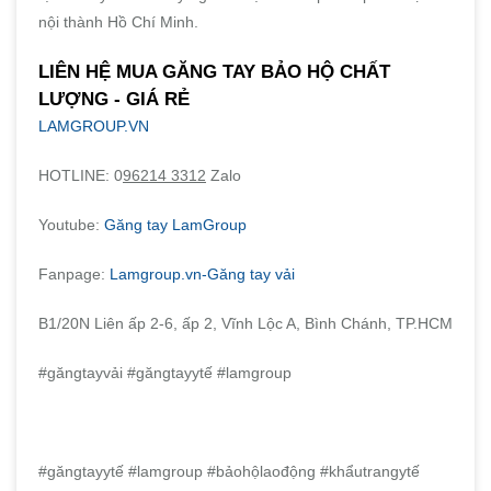
nội thành Hồ Chí Minh.
LIÊN HỆ MUA GĂNG TAY BẢO HỘ CHẤT
LƯỢNG - GIÁ RẺ
LAMGROUP.VN
HOTLINE: 0
96214 3312
Zalo
Youtube:
Găng tay LamGroup
Fanpage:
Lamgroup.vn-Găng tay vải
B1/20N Liên ấp 2-6, ấp 2, Vĩnh Lộc A, Bình Chánh, TP.HCM
#găngtayvải #găngtayytế #lamgroup
#găngtayytế #lamgroup #bảohộlaođộng #khẩutrangytế