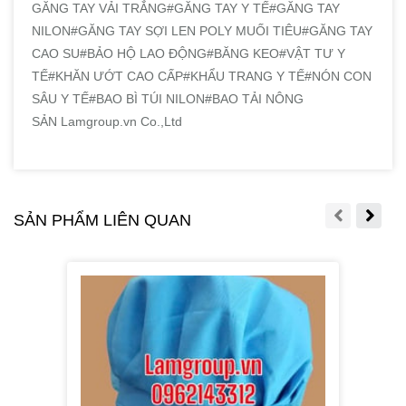
GĂNG TAY VẢI TRẮNG#GĂNG TAY Y TẾ#GĂNG TAY
NILON#GĂNG TAY SỢI LEN POLY MUỐI TIÊU#GĂNG TAY
CAO SU#BẢO HỘ LAO ĐỘNG#BĂNG KEO#VẬT TƯ Y
TẾ#KHĂN ƯỚT CAO CẤP#KHẨU TRANG Y TẾ#NÓN CON
SÂU Y TẾ#BAO BÌ TÚI NILON#BAO TẢI NÔNG
SẢN Lamgroup.vn Co.,Ltd
SẢN PHẨM LIÊN QUAN