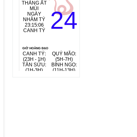
THÁNG ẤT
MỆNH
MÙI
NGÀY:
24
NGÀY
TANG ĐỒ
NHÂM TÝ
MỘC
23:15:08
(GỖ CÂY
CANH TÝ
DÂU)
TIẾT KHÍ:
ĐẠI THỬ
GIỜ HOÀNG ĐẠO
CANH TÝ:
QUÝ MÃO:
MẬU THÂN:
(23H - 1H)
(5H-7H)
(15H-17H)
TÂN SỬU:
BÍNH NGỌ:
KỶ DẬU:
(1H-3H)
(11H-13H)
(17H-19H)
QUAY VỀ NGÀY
VIỆC NÊN LÀM, KIÊNG KỴ
HÔM NAY
6/8/2026