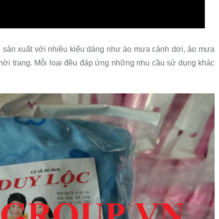
 sản xuất với nhiều kiểu dáng như áo mưa cánh dơi, áo mưa
ời trang. Mỗi loại đều đáp ứng những nhu cầu sử dụng khác