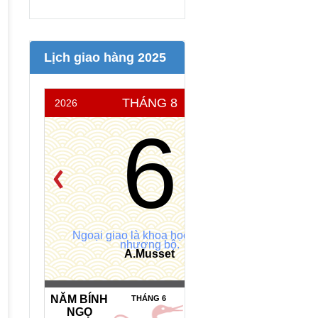
Lịch giao hàng 2025
THÁNG 8
2026
THỨ 5
6
Ngoại giao là khoa học của sự
nhượng bộ.
A.Musset
NĂM BÍNH
NGÀY HẮC
THÁNG 6
NGỌ
ĐẠO *