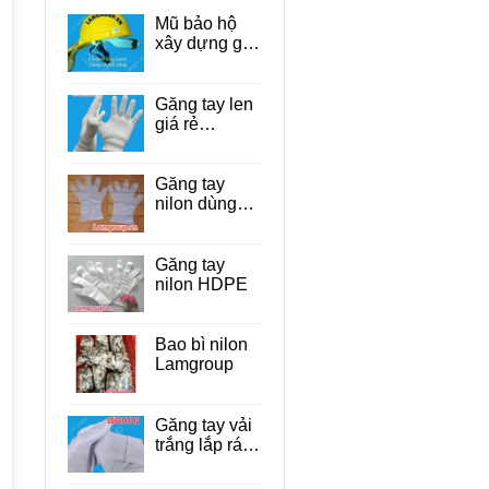
Mũ bảo hộ
xây dựng giá
rẻ Tp.HCM
Găng tay len
giá rẻ
TP.HCM
Găng tay
nilon dùng
một lần cho
thực phẩm
Găng tay
nilon HDPE
Bao bì nilon
Lamgroup
Găng tay vải
trắng lắp ráp
linh kiện điện
tử