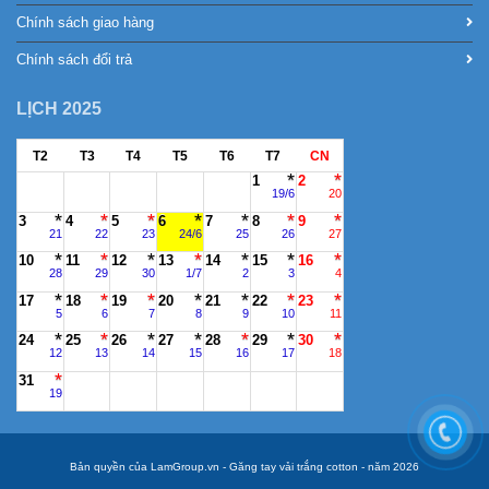
Chính sách giao hàng
Chính sách đổi trả
LỊCH 2025
T2
T3
T4
T5
T6
T7
CN
1
2
19/6
20
3
4
5
6
7
8
9
21
22
23
24/6
25
26
27
10
11
12
13
14
15
16
28
29
30
1/7
2
3
4
17
18
19
20
21
22
23
5
6
7
8
9
10
11
24
25
26
27
28
29
30
12
13
14
15
16
17
18
31
19
Bản quyền của LamGroup.vn - Găng tay vải trắng cotton - năm 2026