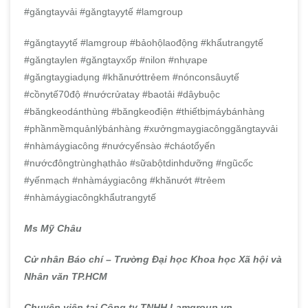
#găngtayvải #găngtayytế #lamgroup
#găngtayytế #lamgroup #bảohộlaođộng #khẩutrangytế
#găngtaylen #găngtayxốp #nilon #nhựape
#găngtaygiadụng #khănướttrẻem #nónconsâuytế
#cồnytế70độ #nướcrửatay #baotải #dâybuộc
#băngkeodánthùng #băngkeođiện #thiếtbịmáybánhàng
#phầnmềmquảnlýbánhàng #xưởngmaygiacônggăngtayvải
#nhàmáygiacông #nướcyếnsào #cháotổyến
#nướcđôngtrùnghạthảo #sữabộtdinhdưỡng #ngũcốc
#yếnmạch #nhàmáygiacông #khănướt #trẻem
#nhàmáygiacôngkhẩutrangytế
Ms Mỹ Châu
Cử nhân Báo chí – Trường Đại học Khoa học Xã hội và
Nhân văn TP.HCM
Chuyên viên tại Công ty TNHH Lamgroup.vn