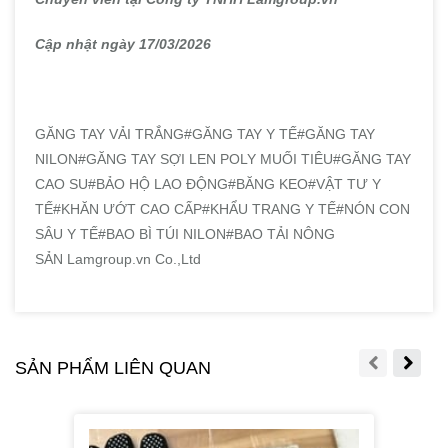
Cập nhật ngày 17/03/2026
GĂNG TAY VẢI TRẮNG#GĂNG TAY Y TẾ#GĂNG TAY
NILON#GĂNG TAY SỢI LEN POLY MUỐI TIÊU#GĂNG TAY
CAO SU#BẢO HỘ LAO ĐỘNG#BĂNG KEO#VẬT TƯ Y
TẾ#KHĂN ƯỚT CAO CẤP#KHẨU TRANG Y TẾ#NÓN CON
SÂU Y TẾ#BAO BÌ TÚI NILON#BAO TẢI NÔNG
SẢN Lamgroup.vn Co.,Ltd
SẢN PHẨM LIÊN QUAN