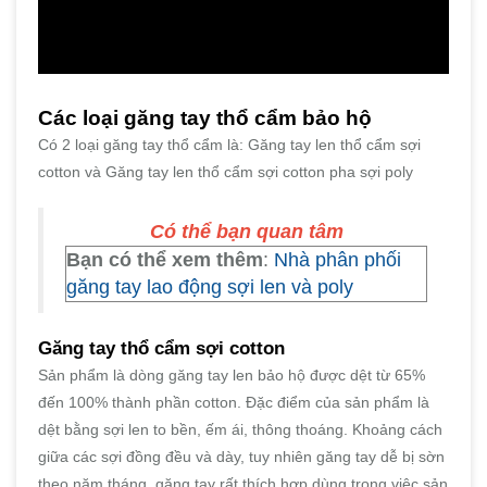
Các loại găng tay thổ cẩm bảo hộ
Có 2 loại găng tay thổ cẩm là: Găng tay len thổ cẩm sợi
cotton và Găng tay len thổ cẩm sợi cotton pha sợi poly
Có thể bạn quan tâm
Bạn có thể xem thêm
:
Nhà phân phối
găng tay lao động sợi len và poly
Găng tay thổ cẩm sợi cotton
Sản phẩm là dòng găng tay len bảo hộ được dệt từ 65%
đến 100% thành phần cotton. Đặc điểm của sản phẩm là
dệt bằng sợi len to bền, ếm ái, thông thoáng. Khoảng cách
giữa các sợi đồng đều và dày, tuy nhiên găng tay dễ bị sờn
theo năm tháng. găng tay rất thích hợp dùng trong việc sản