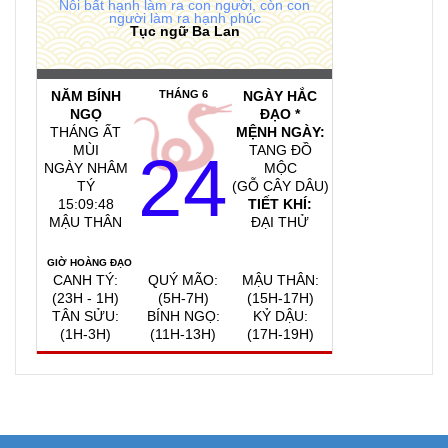
Nỗi bất hạnh làm ra con người, còn con
người làm ra hạnh phúc
Tục ngữ Ba Lan
NĂM BÍNH
THÁNG 6
NGÀY HẮC
NGỌ
ĐẠO *
THÁNG ẤT
MỆNH NGÀY:
MÙI
TANG ĐỒ
24
NGÀY NHÂM
MỘC
TÝ
(GỖ CÂY DÂU)
15:09:49
TIẾT KHÍ:
MẬU THÂN
ĐẠI THỬ
GIỜ HOÀNG ĐẠO
CANH TÝ:
QUÝ MÃO:
MẬU THÂN:
(23H - 1H)
(5H-7H)
(15H-17H)
TÂN SỬU:
BÍNH NGỌ:
KỶ DẬU:
(1H-3H)
(11H-13H)
(17H-19H)
QUAY VỀ NGÀY
VIỆC NÊN LÀM, KIÊNG KỴ
HÔM NAY
6/8/2026