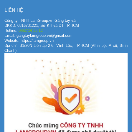
LIÊN HỆ
Công ty TNHH LamGroup.vn Găng tay vải
ĐKKD: 0316731221, Sở KH và ĐT TP.HCM
Hotline:
0962 14 33 12
Email: gangtaylamgroup.vn@gmail.com
Website: https://lamgroup.vn
Địa chỉ: B1/20N Liên ấp 2-6, Vĩnh Lộc, TP.HCM (Vĩnh Lộc A cũ, Bình
Chánh).