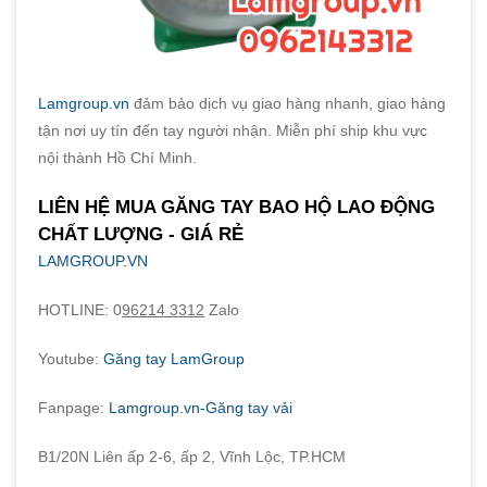
Lamgroup.vn
đảm bảo dịch vụ giao hàng nhanh, giao hàng
tận nơi uy tín đến tay người nhận. Miễn phí ship khu vực
nội thành Hồ Chí Minh.
LIÊN HỆ MUA GĂNG TAY BAO HỘ LAO ĐỘNG
CHẤT LƯỢNG - GIÁ RẺ
LAMGROUP.VN
HOTLINE: 0
96214 3312
Zalo
Youtube:
Găng tay LamGroup
Fanpage:
Lamgroup.vn-Găng tay vải
B1/20N Liên ấp 2-6, ấp 2, Vĩnh Lộc, TP.HCM