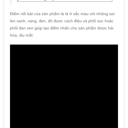
Điểm nổi bật của sản phẩm là là ở sắc màu với những sợi
len xanh, vàng, đen, đỏ được cách điệu và phối sọc hoặc
phối đan xen giúp tạo điểm nhấn cho sản phẩm được hài
hòa, dịu mắt.