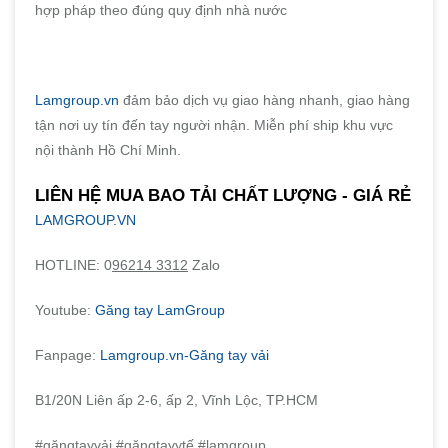
hợp pháp theo đúng quy định nhà nước
Lamgroup.vn
đảm bảo dịch vụ giao hàng nhanh, giao hàng
tận nơi uy tín đến tay người nhận. Miễn phí ship khu vực
nội thành Hồ Chí Minh.
LIÊN HỆ MUA BAO TẢI CHẤT LƯỢNG - GIÁ RẺ
LAMGROUP.VN
HOTLINE: 0
96214 3312
Zalo
Youtube:
Găng tay LamGroup
Fanpage:
Lamgroup.vn-Găng tay vải
B1/20N Liên ấp 2-6, ấp 2, Vĩnh Lộc, TP.HCM
#găngtayvải #găngtayytế #lamgroup