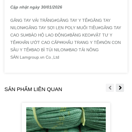
Cập nhật ngày 30/01/2026
GĂNG TAY VẢI TRẮNG#GĂNG TAY Y TẾ#GĂNG TAY
NILON#GĂNG TAY SỢI LEN POLY MUỐI TIÊU#GĂNG TAY
CAO SU#BẢO HỘ LAO ĐỘNG#BĂNG KEO#VẬT TƯ Y
TẾ#KHĂN ƯỚT CAO CẤP#KHẨU TRANG Y TẾ#NÓN CON
SÂU Y TẾ#BAO BÌ TÚI NILON#BAO TẢI NÔNG
SẢN Lamgroup.vn Co.,Ltd
SẢN PHẨM LIÊN QUAN