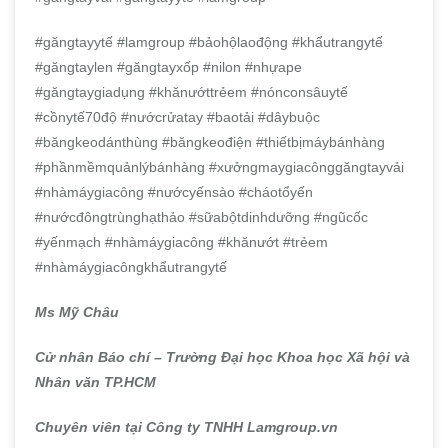
#găngtayytế #lamgroup #bảohộlaođộng #khẩutrangytế
#găngtaylen #găngtayxốp #nilon #nhựape
#găngtaygiadụng #khănướttrẻem #nónconsâuytế
#cồnytế70độ #nướcrửatay #baotải #dâybuộc
#băngkeodánthùng #băngkeođiện #thiếtbịmáybánhàng
#phầnmềmquảnlýbánhàng #xưởngmaygiacônggăngtayvải
#nhàmáygiacông #nướcyếnsào #cháotổyến
#nướcđôngtrùnghạthảo #sữabộtdinhdưỡng #ngũcốc
#yếnmạch #nhàmáygiacông #khănướt #trẻem
#nhàmáygiacôngkhẩutrangytế
Ms Mỹ Châu
Cử nhân Báo chí – Trường Đại học Khoa học Xã hội và
Nhân văn TP.HCM
Chuyên viên tại Công ty TNHH Lamgroup.vn