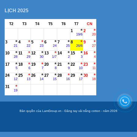
LỊCH 2025
T2
T3
T4
T5
T6
T7
CN
1
2
19/6
20
3
4
5
6
7
8
9
21
22
23
24
25
26/6
27
10
11
12
13
14
15
16
28
29
30
1/7
2
3
4
17
18
19
20
21
22
23
5
6
7
8
9
10
11
24
25
26
27
28
29
30
12
13
14
15
16
17
18
31
19
Bản quyền của LamGroup.vn - Găng tay vải trắng cotton - năm 2026