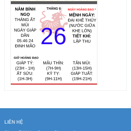
NĂM BÍNH
THÁNG 6
NGÀY HOÀNG ĐẠO *
NGỌ
MỆNH NGÀY:
THÁNG ẤT
ĐẠI KHÊ THỦY
MÙI
26
(NƯỚC GIỮA
NGÀY GIÁP
KHE LỚN)
DẦN
TIẾT KHÍ:
05:46:25
LẬP THU
ĐINH MÃO
GIỜ HOÀNG ĐẠO
GIÁP TÝ:
MẬU THÌN:
TÂN MÙI:
(23H - 1H)
(7H-9H)
(13H-15H)
ẤT SỬU:
KỶ TỴ:
GIÁP TUẤT:
(1H-3H)
(9H-11H)
(19H-21H)
QUAY VỀ NGÀY
VIỆC NÊN LÀM, KIÊNG KỴ
HÔM NAY
8/8/2026
LIÊN HỆ