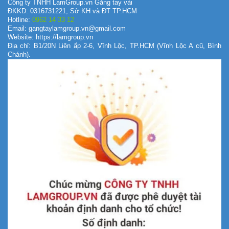
Công ty TNHH LamGroup.vn Găng tay vải
ĐKKD: 0316731221, Sở KH và ĐT TP.HCM
Hotline:
0962 14 33 12
Email: gangtaylamgroup.vn@gmail.com
Website: https://lamgroup.vn
Địa chỉ: B1/20N Liên ấp 2-6, Vĩnh Lộc, TP.HCM (Vĩnh Lộc A cũ, Bình
Chánh).