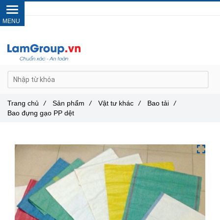
Gọi ngay :
0962 14 33 12
Trang chủ
/
Sản phẩm
/
Vật tư khác
/
Bao tải
/
Bao đựng gạo PP dệt