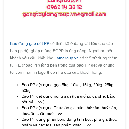
Bao đựng gạo dệt PP
có thiết kế ở dạng vật liệu cao cấp,
bao pp dệt ghép màng BOPP in ống đồng. Ngoài ra, nếu
khách yêu cầu khắt khe
Lamgroup.vn
có thể sử dụng thêm
túi PE (hoặc PP) lồng bên trong của bao PP dệt và chúng
tôi còn nhận in logo theo nhu cầu của khách hàng.
Bao PP dệt đựng gạo 5kg, 10kg, 15kg, 20kg, 25kg,
50kg.
Bao PP dệt đựng nông sản (lúa giống, cà phê, bắp,
bột mì …vv.)
Bao PP dệt đựng Thức ăn gia súc, thức ăn thuỷ sản,
thức ăn chăn nuôi ..vv.
Bao PP đựng phân bón, đựng tinh bột , phụ gia thực
phẩm và các loại sản phẩm khác …vv…