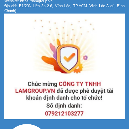
Website: https://lamgroup.vn
Địa chỉ: B1/20N Liên ấp 2-6, Vĩnh Lộc, TP.HCM (Vĩnh Lộc A cũ, Bình
Chánh).