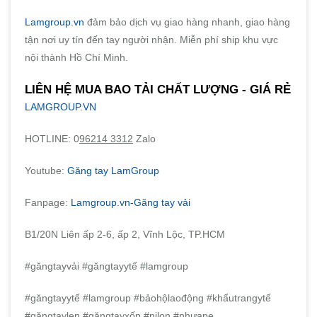
Lamgroup.vn
đảm bảo dịch vụ giao hàng nhanh, giao hàng
tận nơi uy tín đến tay người nhận. Miễn phí ship khu vực
nội thành Hồ Chí Minh.
LIÊN HỆ MUA BAO TẢI CHẤT LƯỢNG - GIÁ RẺ
LAMGROUP.VN
HOTLINE: 0
96214 3312
Zalo
Youtube:
Găng tay LamGroup
Fanpage:
Lamgroup.vn-Găng tay vải
B1/20N Liên ấp 2-6, ấp 2, Vĩnh Lộc, TP.HCM
#găngtayvải #găngtayytế #lamgroup
#găngtayytế #lamgroup #bảohộlaođộng #khẩutrangytế
#găngtaylen #găngtayxốp #nilon #nhựape