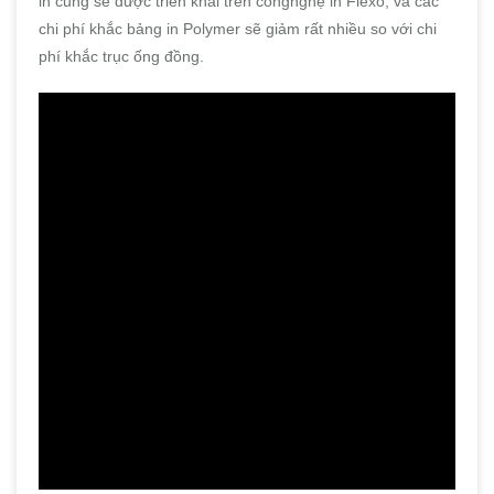
in cũng sẽ được triển khai trên côngnghệ in Flexo, và các
chi phí khắc bảng in Polymer sẽ giảm rất nhiều so với chi
phí khắc trục ống đồng.