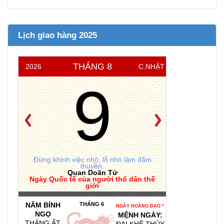
Lịch giao hàng 2025
THÁNG 8
2026
C.NHẬT
9
Đừng khinh việc nhỏ, lỗ nhỏ làm đắm
thuyền.
Quan Doãn Tử
Ngày Quốc tế của người thổ dân thế
giới
NĂM BÍNH
THÁNG 6
NGÀY HOÀNG ĐẠO *
NGỌ
MỆNH NGÀY:
THÁNG ẤT
ĐẠI KHÊ THỦY