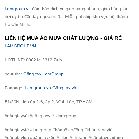
Lamgroup.vn
đảm bảo dịch vụ giao hàng nhanh, giao hàng tận
nơi uy tín đến tay người nhận. Miễn phí ship khu vực nội thành
Hồ Chí Minh.
LIÊN HỆ MUA ÁO MƯA CHẤT LƯỢNG - GIÁ RẺ
LAMGROUP.VN
HOTLINE: 0
96214 3312
Zalo
Youtube:
Găng tay LamGroup
Fanpage:
Lamgroup.vn-Găng tay vải
B1/20N Liên ấp 2-6, ấp 2, Vĩnh Lộc, TP.HCM
#găngtayvải #găngtayytế #lamgroup
#găngtayytế #lamgroup #bảohộlaođộng #khẩutrangytế
#găngtaylen #găngtayxốp #nilon #nhựape #găngtaygiadụng