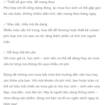
✅ Thiết kế gọn nhẹ, dễ mang theo
Phù hợp với lối sống năng động, áo mưa học sinh có thể gấp gọn
bỏ vào balo, không chiếm diện tích, tiện mang theo hàng ngày.
✅ Màu sắc, mẫu mã đa dạng
Nhiều màu sắc trẻ trung, họa tiết dễ thương hoặc thiết kế unisex
phù hợp cho cả nam và nữ, tăng thêm phần cá tính cho người
mặc.
✅ Dễ thay thế khi cần
Với mức giá rẻ, học sinh – sinh viên có thể dễ dàng thay áo mưa
nếu bị hỏng mà không tốn quá nhiều chi phí.
Đừng để những cơn mưa bất chợt ảnh hưởng đến việc học hay
sức khỏe của bạn. Với một khoản chi phí nhỏ, bạn hoàn toàn có
thể sở hữu một chiếc áo mưa giá rẻ cho học sinh – sinh viên vừa
đẹp, vừa bền, vừa tiện lợi. Hãy là người tiêu dùng thông minh –
chọn đúng sản phẩm, đúng nơi bán và tối ưu ngân sách ngay từ
hôm nay!