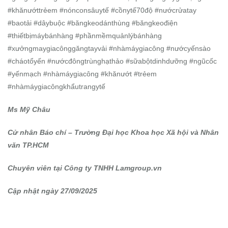
#khănướttrẻem #nónconsâuytế #cồnytế70độ #nướcrửatay
#baotải #dâybuộc #băngkeodánthùng #băngkeođiện
#thiếtbịmáybánhàng #phầnmềmquảnlýbánhàng
#xưởngmaygiacônggăngtayvải #nhàmáygiacông #nướcyếnsào
#cháotổyến #nướcđôngtrùnghạthảo #sữabộtdinhdưỡng #ngũcốc
#yếnmạch #nhàmáygiacông #khănướt #trẻem
#nhàmáygiacôngkhẩutrangytế
Ms Mỹ Châu
Cử nhân Báo chí – Trường Đại học Khoa học Xã hội và Nhân
văn TP.HCM
Chuyên viên tại Công ty TNHH Lamgroup.vn
Cập nhật ngày 27/09/2025