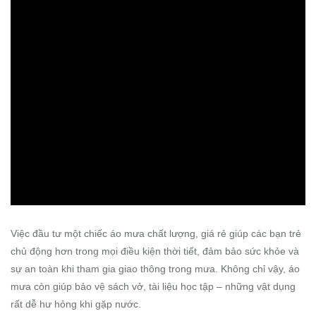
Việc đầu tư một chiếc áo mưa chất lượng, giá rẻ giúp các bạn trẻ
chủ động hơn trong mọi điều kiện thời tiết, đảm bảo sức khỏe và
sự an toàn khi tham gia giao thông trong mưa. Không chỉ vậy, áo
mưa còn giúp bảo vệ sách vở, tài liệu học tập – những vật dụng
rất dễ hư hỏng khi gặp nước.