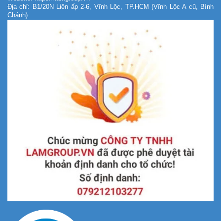
Địa chỉ: B1/20N Liên ấp 2-6, Vĩnh Lộc, TP.HCM (Vĩnh Lộc A cũ, Bình
Chánh).