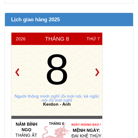
Lịch giao hàng 2025
THÁNG 8
2026
THỨ 7
8
Người thông minh nghĩ rồi mới nói, kẻ ngốc
nói rồi mới nghĩ
Kerdon - Anh
NĂM BÍNH
THÁNG 6
NGÀY HOÀNG ĐẠO *
NGỌ
MỆNH NGÀY:
THÁNG ẤT
ĐẠI KHÊ THỦY