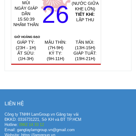
MÙI
26
(NƯỚC GIỮA
NGÀY GIÁP
KHE LỚN)
DẦN
TIẾT KHÍ:
15:50:40
LẬP THU
NHÂM THÂN
GIỜ HOÀNG ĐẠO
GIÁP TÝ:
MẬU THÌN:
TÂN MÙI:
(23H - 1H)
(7H-9H)
(13H-15H)
ẤT SỬU:
KỶ TỴ:
GIÁP TUẤT:
(1H-3H)
(9H-11H)
(19H-21H)
QUAY VỀ NGÀY
VIỆC NÊN LÀM, KIÊNG KỴ
HÔM NAY
8/8/2026
LIÊN HỆ
Công ty TNHH LamGroup.vn Găng tay vải
ĐKKD: 0316731221, Sở KH và ĐT TP.HCM
Hotline:
0962 14 33 12
Email: gangtaylamgroup.vn@gmail.com
Website: https://lamgroup.vn