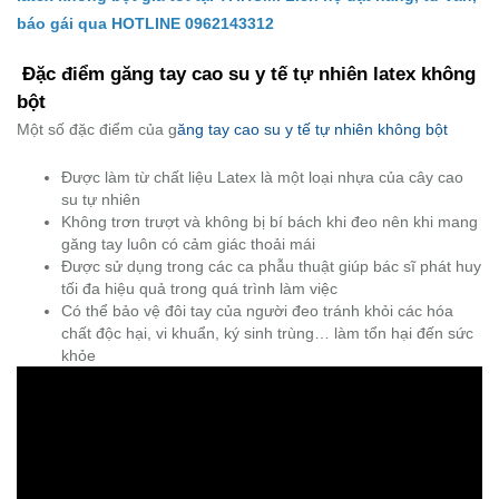
báo gái qua HOTLINE 0962143312
Đặc điểm găng tay cao su y tế tự nhiên latex không
bột
Một số đặc điểm của g
ăng tay cao su y tế tự nhiên không bột
Được làm từ chất liệu Latex là một loại nhựa của cây cao
su tự nhiên
Không trơn trượt và không bị bí bách khi đeo nên khi mang
găng tay luôn có cảm giác thoải mái
Được sử dụng trong các ca phẫu thuật giúp bác sĩ phát huy
tối đa hiệu quả trong quá trình làm việc
Có thể bảo vệ đôi tay của người đeo tránh khỏi các hóa
chất độc hại, vi khuẩn, ký sinh trùng… làm tổn hại đến sức
khỏe