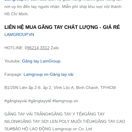
nơi uy tín đến tay người nhận. Miễn phí ship khu vực nội thành
Hồ Chí Minh.
LIÊN HỆ MUA GĂNG TAY CHẤT LƯỢNG - GIÁ RẺ
LAMGROUP.VN
HOTLINE: 0
96214 3312
Zalo
Youtube:
Găng tay LamGroup
Fanpage:
Lamgroup.vn-Găng tay vải
B1/20N Liên ấp 2-6, ấp 2, Vĩnh Lộc A, Bình Chánh, TP.HCM
#găngtayvải #găngtayytế #lamgroup.vn
GĂNG TAY VẢI TRẮNG#GĂNG TAY Y TẾ#GĂNG TAY
NILON#GĂNG TAY SỢI LEN POLY MUỐI TIÊU#GĂNG TAY CAO
SU#BẢO HỘ LAO ĐỘNG Lamgroup.vn Co.,Ltd