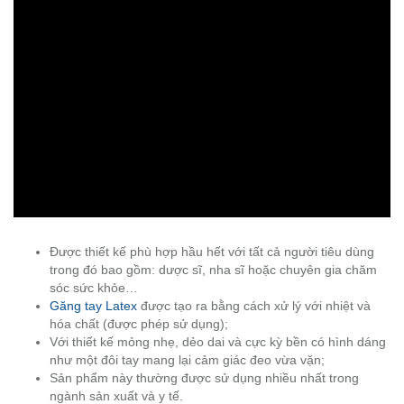
Được thiết kế phù hợp hầu hết với tất cả người tiêu dùng
trong đó bao gồm: dược sĩ, nha sĩ hoặc chuyên gia chăm
sóc sức khỏe…
Găng tay Latex
được tạo ra bằng cách xử lý với nhiệt và
hóa chất (được phép sử dụng);
Với thiết kế mỏng nhẹ, dẻo dai và cực kỳ bền có hình dáng
như một đôi tay mang lại cảm giác đeo vừa vặn;
Sản phẩm này thường được sử dụng nhiều nhất trong
ngành sản xuất và y tế.