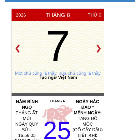
THÁNG 8
2026
THỨ 6
7
Một chữ cũng là thầy, nửa chữ cũng là thầy
Tục ngữ Việt Nam
NĂM BÍNH
THÁNG 6
NGÀY HẮC
NGỌ
ĐẠO *
THÁNG ẤT
MỆNH NGÀY:
MÙI
TANG ĐỒ
25
NGÀY QUÝ
MỘC
SỬU
(GỖ CÂY DÂU)
16:56:04
TIẾT KHÍ: