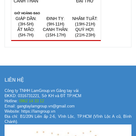
CANH THÂN
ĐẠI THỬ
GIỜ HOÀNG ĐẠO
GIÁP DẦN:
ĐINH TỴ:
NHÂM TUẤT:
(3H-5H)
(9H-11H)
(19H-21H)
ẤT MÃO:
CANH THÂN:
QUÝ HỢI:
(5H-7H)
(15H-17H)
(21H-23H)
QUAY VỀ NGÀY
VIỆC NÊN LÀM, KIÊNG KỴ
HÔM NAY
7/8/2026
LIÊN HỆ
Công ty TNHH LamGroup.vn Găng tay vải
ĐKKD: 0316731221, Sở KH và ĐT TP.HCM
Hotline:
0962 14 33 12
Email: gangtaylamgroup.vn@gmail.com
Website: https://lamgroup.vn
Địa chỉ: B1/20N Liên ấp 2-6, Vĩnh Lộc, TP.HCM (Vĩnh Lộc A cũ, Bình
Chánh).