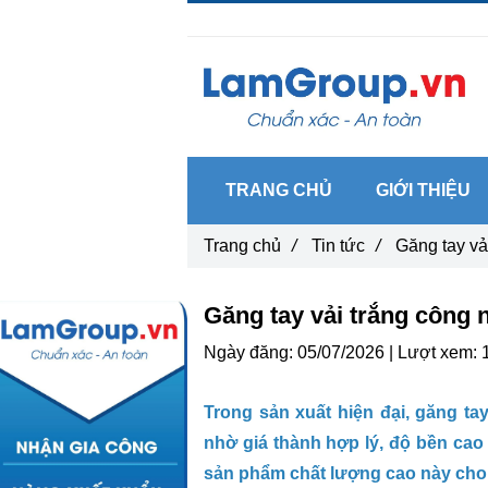
Gọi ngay :
0962 14 33 12
TRANG CHỦ
GIỚI THIỆU
Trang chủ
/
Tin tức
/
Găng tay vả
Găng tay vải trắng công 
Ngày đăng:
05/07/2026 |
Lượt xem:
Trong sản xuất hiện đại, găng ta
nhờ giá thành hợp lý, độ bền ca
sản phẩm chất lượng cao này cho