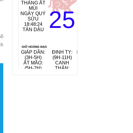
THÁNG ẤT
MỆNH
MÙI
NGÀY:
25
NGÀY QUÝ
TANG ĐỒ
SỬU
MỘC
18:48:25
(GỖ CÂY
TÂN DẬU
DÂU)
TIẾT KHÍ:
hô
ĐẠI THỬ
ch
GIỜ HOÀNG ĐẠO
GIÁP DẦN:
ĐINH TỴ:
NHÂM TUẤT:
(3H-5H)
(9H-11H)
(19H-21H)
ẤT MÃO:
CANH
QUÝ HỢI:
(5H-7H)
THÂN:
(21H-23H)
(15H-17H)
QUAY VỀ NGÀY
VIỆC NÊN LÀM, KIÊNG KỴ
HÔM NAY
7/8/2026