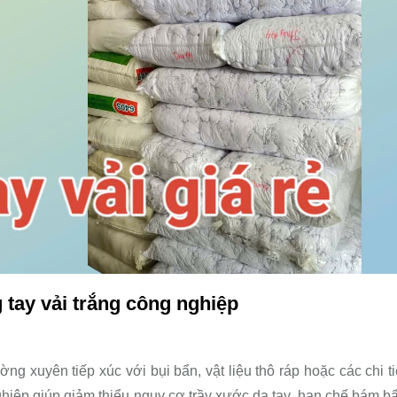
 tay vải trắng công nghiệp
ờng xuyên tiếp xúc với bụi bẩn, vật liệu thô ráp hoặc các chi ti
hiệp giúp giảm thiểu nguy cơ trầy xước da tay, hạn chế bám b