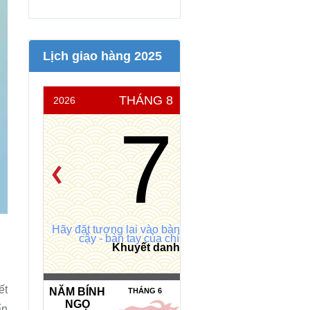
Lịch giao hàng 2025
THÁNG 8
2026
THỨ 6
7
Hãy đặt tương lai vào bàn tay đáng tin
cậy - bàn tay của chính bạn
Khuyết danh
ết
NĂM BÍNH
NGÀY HẮC
THÁNG 6
NGỌ
ĐẠO *
ẩn