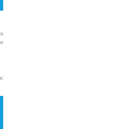
hí
au
ác