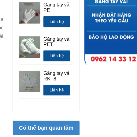
Găng tay vải
PE
ha
Liên hệ
ọc
ái
Găng tay vải
PET
Liên hệ
Găng tay vải
RKT8
Liên hệ
Có thể bạn quan tâm