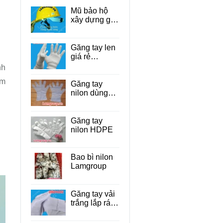
Mũ bảo hộ
xây dựng giá
rẻ Tp.HCM
Găng tay len
giá rẻ
TP.HCM
nh
ẩm
Găng tay
nilon dùng
một lần cho
thực phẩm
Găng tay
nilon HDPE
Bao bì nilon
Lamgroup
Găng tay vải
trắng lắp ráp
linh kiện điện
tử