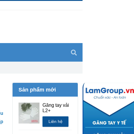
Sản phẩm mới
Găng tay vải
L2+
ếu
ấp
Liên hệ