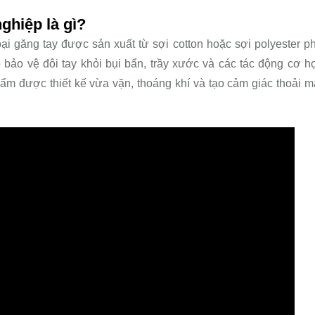
ghiệp là gì?
oại găng tay được sản xuất từ sợi cotton hoặc sợi polyester p
p bảo vệ đôi tay khỏi bụi bẩn, trầy xước và các tác động cơ h
hẩm được thiết kế vừa vặn, thoáng khí và tạo cảm giác thoải m