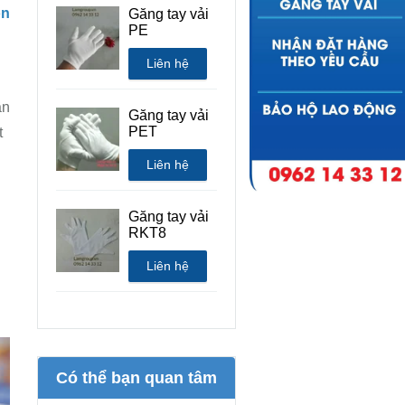
òn
Găng tay vải
PE
Liên hệ
ần
Găng tay vải
PET
t
Liên hệ
Găng tay vải
RKT8
Liên hệ
Có thể bạn quan tâm