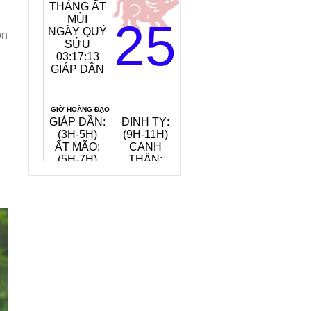
THÁNG ẤT
MỆNH
MÙI
NGÀY:
25
NGÀY QUÝ
TANG ĐỒ
ồn
SỬU
MỘC
03:17:15
(GỖ CÂY
GIÁP DẦN
DÂU)
TIẾT KHÍ:
ĐẠI THỬ
GIỜ HOÀNG ĐẠO
GIÁP DẦN:
ĐINH TỴ:
NHÂM TUẤT:
(3H-5H)
(9H-11H)
(19H-21H)
ẤT MÃO:
CANH
QUÝ HỢI:
(5H-7H)
THÂN:
(21H-23H)
(15H-17H)
QUAY VỀ NGÀY
VIỆC NÊN LÀM, KIÊNG KỴ
HÔM NAY
7/8/2026