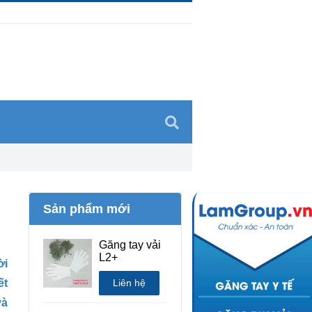
Sản phẩm mới
Găng tay vải
L2+
ời
ết
Liên hệ
và