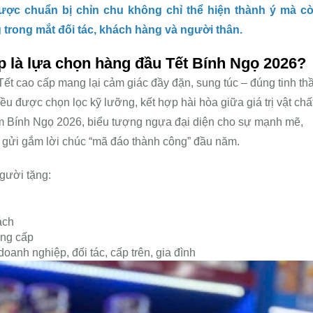
 được chuẩn bị chỉn chu không chỉ thể hiện thành ý mà c
trong mắt đối tác, khách hàng và người thân.
ấp là lựa chọn hàng đầu Tết Bính Ngọ 2026?
Tết cao cấp mang lại cảm giác đầy đặn, sung túc – đúng tinh th
u được chọn lọc kỹ lưỡng, kết hợp hài hòa giữa giá trị vật chấ
 năm Bính Ngọ 2026, biểu tượng ngựa đại diện cho sự mạnh mẽ,
ể gửi gắm lời chúc “mã đáo thành công” đầu năm.
người tặng:
ách
ẳng cấp
oanh nghiệp, đối tác, cấp trên, gia đình