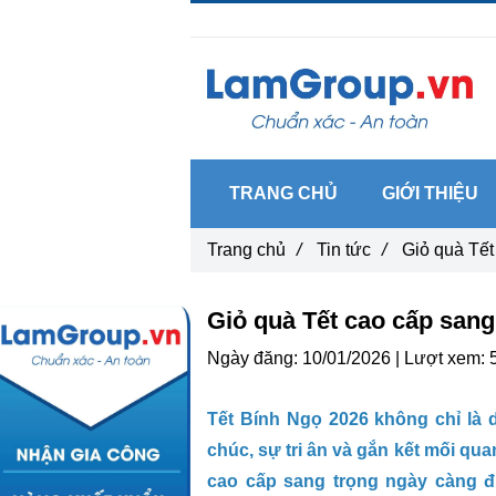
Gọi ngay :
0962 14 33 12
TRANG CHỦ
GIỚI THIỆU
Trang chủ
/
Tin tức
/
Giỏ quà Tết
Giỏ quà Tết cao cấp sang 
Ngày đăng:
10/01/2026 |
Lượt xem:
Tết Bính Ngọ 2026 không chỉ là d
chúc, sự tri ân và gắn kết mối qu
cao cấp sang trọng ngày càng đ