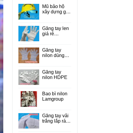
Mũ bảo hộ
xây dựng giá
rẻ Tp.HCM
Găng tay len
giá rẻ
TP.HCM
Găng tay
nilon dùng
một lần cho
thực phẩm
Găng tay
nilon HDPE
Bao bì nilon
Lamgroup
Găng tay vải
trắng lắp ráp
linh kiện điện
tử