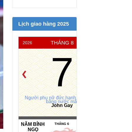
Lịch giao hàng 2025
THÁNG 8
2026
THỨ 6
7
Người phụ nữ đức hạnh đánh ghen
bằng nước mắt
John Gay
NĂM BÍNH
NGÀY HẮC
THÁNG 6
NGỌ
ĐẠO *