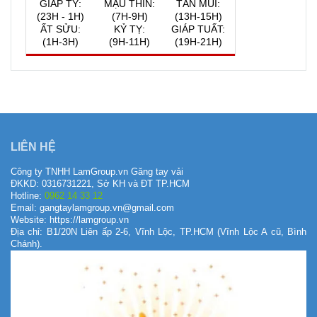
GIÁP TÝ:
MẬU THÌN:
TÂN MÙI:
(23H - 1H)
(7H-9H)
(13H-15H)
ẤT SỬU:
KỶ TỴ:
GIÁP TUẤT:
(1H-3H)
(9H-11H)
(19H-21H)
QUAY VỀ NGÀY
VIỆC NÊN LÀM, KIÊNG KỴ
HÔM NAY
8/8/2026
LIÊN HỆ
Công ty TNHH LamGroup.vn Găng tay vải
ĐKKD: 0316731221, Sở KH và ĐT TP.HCM
Hotline:
0962 14 33 12
Email: gangtaylamgroup.vn@gmail.com
Website: https://lamgroup.vn
Địa chỉ: B1/20N Liên ấp 2-6, Vĩnh Lộc, TP.HCM (Vĩnh Lộc A cũ, Bình
Chánh).