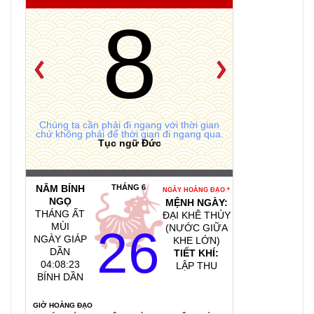
8
Chúng ta cần phải đi ngang với thời gian
chứ không phải để thời gian đi ngang qua.
Tục ngữ Đức
NĂM BÍNH
THÁNG 6
NGÀY HOÀNG ĐẠO *
NGỌ
MỆNH NGÀY:
THÁNG ẤT
ĐẠI KHÊ THỦY
MÙI
26
(NƯỚC GIỮA
NGÀY GIÁP
KHE LỚN)
DẦN
TIẾT KHÍ:
04:08:24
LẬP THU
BÍNH DẦN
GIỜ HOÀNG ĐẠO