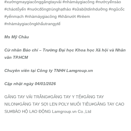
#xưởngmaygiacônggăngtayvải #nhàmáygiacông #nướcyếnsào
#cháotổyến #nướcđôngtrùnghạthảo #sữabộtdinhdưỡng #ngũcốc
#yếnmạch #nhàmáygiacông #khănướt #trẻem
#nhàmáygiacôngkhẩutrangytế
Ms Mỹ Châu
Cử nhân Báo chí – Trường Đại học Khoa học Xã hội và Nhân
văn TP.HCM
Chuyên viên tại Công ty TNHH Lamgroup.vn
Cập nhật ngày 04/01/2026
GĂNG TAY VẢI TRẮNG#GĂNG TAY Y TẾ#GĂNG TAY
NILON#GĂNG TAY SỢI LEN POLY MUỐI TIÊU#GĂNG TAY CAO
SU#BẢO HỘ LAO ĐỘNG Lamgroup.vn Co.,Ltd