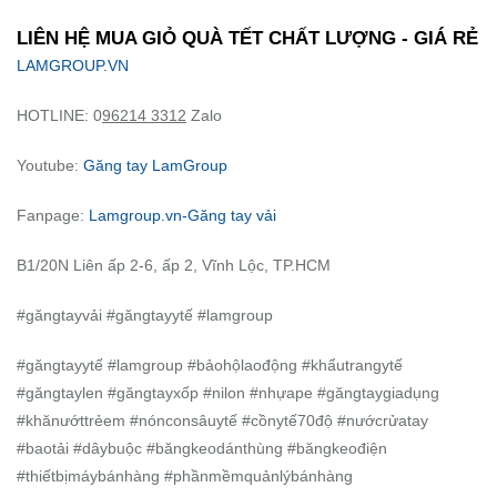
LIÊN HỆ MUA GIỎ QUÀ TẾT CHẤT LƯỢNG - GIÁ RẺ
LAMGROUP.VN
HOTLINE: 0
96214 3312
Zalo
Youtube:
Găng tay LamGroup
Fanpage:
Lamgroup.vn-Găng tay vải
B1/20N Liên ấp 2-6, ấp 2, Vĩnh Lộc, TP.HCM
#găngtayvải #găngtayytế #lamgroup
#găngtayytế #lamgroup #bảohộlaođộng #khẩutrangytế
#găngtaylen #găngtayxốp #nilon #nhựape #găngtaygiadụng
#khănướttrẻem #nónconsâuytế #cồnytế70độ #nướcrửatay
#baotải #dâybuộc #băngkeodánthùng #băngkeođiện
#thiếtbịmáybánhàng #phầnmềmquảnlýbánhàng