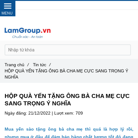
Gọi ngay :
0962 14 33 12
Trang chủ
/
Tin tức
/
HỘP QUÀ YẾN TẶNG ÔNG BÀ CHA MẸ CỰC SANG TRỌNG Ý
NGHĨA
HỘP QUÀ YẾN TẶNG ÔNG BÀ CHA MẸ CỰC
SANG TRỌNG Ý NGHĨA
Ngày đăng:
21/12/2022 |
Lượt xem:
709
Mua yến sào tặng ông bà cha mẹ thì quá là hợp lý rồi,
nhưng mua ở đâu để đảm bảo hàng chất lượng tốt đó đang