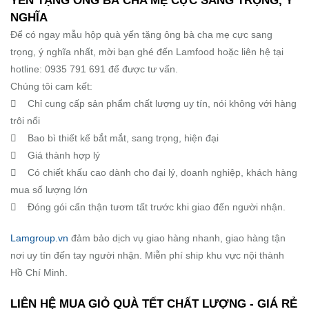
YẾN TẶNG ÔNG BÀ CHA MẸ CỰC SANG TRỌNG, Ý
NGHĨA
Để có ngay mẫu hộp quà yến tặng ông bà cha mẹ cực sang
trọng, ý nghĩa nhất, mời bạn ghé đến Lamfood hoặc liên hệ tại
hotline: 0935 791 691 để được tư vấn.
Chúng tôi cam kết:
 Chỉ cung cấp sản phẩm chất lượng uy tín, nói không với hàng
trôi nổi
 Bao bì thiết kế bắt mắt, sang trọng, hiện đại
 Giá thành hợp lý
 Có chiết khấu cao dành cho đại lý, doanh nghiệp, khách hàng
mua số lượng lớn
 Đóng gói cẩn thận tươm tất trước khi giao đến người nhận.
Lamgroup.vn
đảm bảo dịch vụ giao hàng nhanh, giao hàng tận
nơi uy tín đến tay người nhận. Miễn phí ship khu vực nội thành
Hồ Chí Minh.
LIÊN HỆ MUA GIỎ QUÀ TẾT CHẤT LƯỢNG - GIÁ RẺ