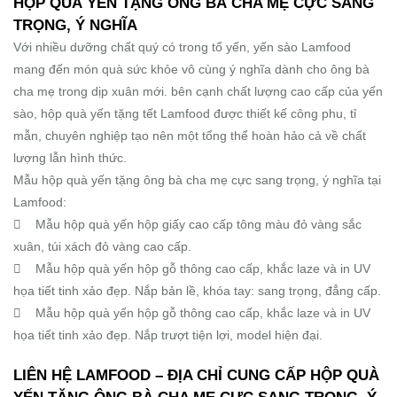
HỘP QUÀ YẾN TẶNG ÔNG BÀ CHA MẸ CỰC SANG
TRỌNG, Ý NGHĨA
Với nhiều dưỡng chất quý có trong tổ yến, yến sào Lamfood
mang đến món quà sức khỏe vô cùng ý nghĩa dành cho ông bà
cha mẹ trong dịp xuân mới. bên cạnh chất lượng cao cấp của yến
sào, hộp quà yến tặng tết Lamfood được thiết kế công phu, tỉ
mẫn, chuyên nghiệp tạo nên một tổng thể hoàn hảo cả về chất
lượng lẫn hình thức.
Mẫu hộp quà yến tặng ông bà cha mẹ cực sang trọng, ý nghĩa tại
Lamfood:
 Mẫu hộp quà yến hộp giấy cao cấp tông màu đỏ vàng sắc
xuân, túi xách đỏ vàng cao cấp.
 Mẫu hộp quà yến hộp gỗ thông cao cấp, khắc laze và in UV
họa tiết tinh xảo đẹp. Nắp bản lề, khóa tay: sang trọng, đẳng cấp.
 Mẫu hộp quà yến hộp gỗ thông cao cấp, khắc laze và in UV
họa tiết tinh xảo đẹp. Nắp trượt tiện lợi, model hiện đại.
LIÊN HỆ LAMFOOD – ĐỊA CHỈ CUNG CẤP HỘP QUÀ