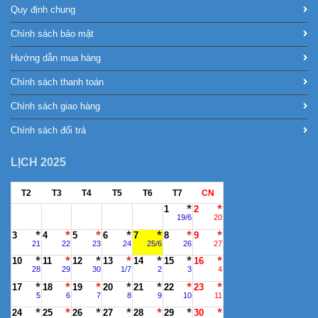
Quy định chung
Chính sách bảo mật
Hướng dẫn mua hàng
Chính sách thanh toán
Chính sách giao hàng
Chính sách đổi trả
LỊCH 2025
T2
T3
T4
T5
T6
T7
CN
1
2
19/6
20
3
4
5
6
7
8
9
21
22
23
24
25/6
26
27
10
11
12
13
14
15
16
28
29
30
1/7
2
3
4
17
18
19
20
21
22
23
5
6
7
8
9
10
11
24
25
26
27
28
29
30