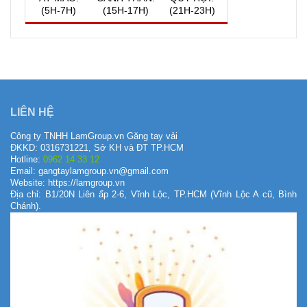
(5H-7H)
(15H-17H)
(21H-23H)
QUAY VỀ NGÀY
VIỆC NÊN LÀM, KIÊNG KỴ
HÔM NAY
7/8/2026
LIÊN HỆ
Công ty TNHH LamGroup.vn Găng tay vải
ĐKKD: 0316731221, Sở KH và ĐT TP.HCM
Hotline:
0962 14 33 12
Email: gangtaylamgroup.vn@gmail.com
Website: https://lamgroup.vn
Địa chỉ: B1/20N Liên ấp 2-6, Vĩnh Lộc, TP.HCM (Vĩnh Lộc A cũ, Bình
Chánh).