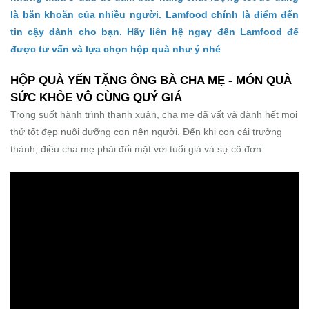
là băn khoăn của nhiều người. Lamfood chính là điểm đến
tin cậy dành cho bạn. Hãy liên hệ ngay đến Lamfood để
được tư vấn và lựa chọn hộp quà như ý nhé
HỘP QUÀ YẾN TẶNG ÔNG BÀ CHA MẸ - MÓN QUÀ
SỨC KHỎE VÔ CÙNG QUÝ GIÁ
Trong suốt hành trình thanh xuân, cha mẹ đã vất vả dành hết mọi
thứ tốt đẹp nuôi dưỡng con nên người. Đến khi con cái trưởng
thành, điều cha mẹ phải đối mặt với tuổi già và sự cô đơn.