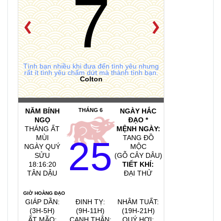
7
Tình bạn nhiều khi đưa đến tình yêu nhưng
rất ít tình yêu chấm dứt mà thành tình bạn.
Colton
NĂM BÍNH
THÁNG 6
NGÀY HẮC
NGỌ
ĐẠO *
THÁNG ẤT
MỆNH NGÀY:
MÙI
TANG ĐỒ
25
NGÀY QUÝ
MỘC
SỬU
(GỖ CÂY DÂU)
18:16:21
TIẾT KHÍ:
TÂN DẬU
ĐẠI THỬ
GIỜ HOÀNG ĐẠO
GIÁP DẦN:
ĐINH TỴ:
NHÂM TUẤT:
(3H-5H)
(9H-11H)
(19H-21H)
ẤT MÃO:
CANH THÂN:
QUÝ HỢI: