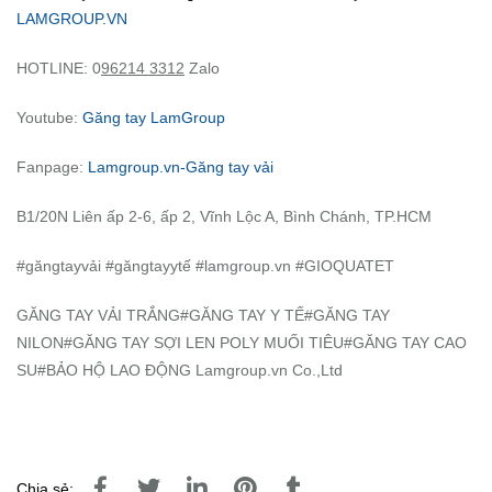
LAMGROUP.VN
HOTLINE: 0
96214 3312
Zalo
Youtube:
Găng tay LamGroup
Fanpage:
Lamgroup.vn-Găng tay vải
B1/20N Liên ấp 2-6, ấp 2, Vĩnh Lộc A, Bình Chánh, TP.HCM
#găngtayvải #găngtayytế #lamgroup.vn #GIOQUATET
GĂNG TAY VẢI TRẮNG#GĂNG TAY Y TẾ#GĂNG TAY
NILON#GĂNG TAY SỢI LEN POLY MUỐI TIÊU#GĂNG TAY CAO
SU#BẢO HỘ LAO ĐỘNG Lamgroup.vn Co.,Ltd
Chia sẻ: