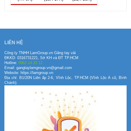
QUAY VỀ NGÀY
VIỆC NÊN LÀM, KIÊNG KỴ
HÔM NAY
10/8/2026
LIÊN HỆ
Công ty TNHH LamGroup.vn Găng tay vải
ĐKKD: 0316731221, Sở KH và ĐT TP.HCM
Hotline:
0962 14 33 12
Email: gangtaylamgroup.vn@gmail.com
Website: https://lamgroup.vn
Địa chỉ: B1/20N Liên ấp 2-6, Vĩnh Lộc, TP.HCM (Vĩnh Lộc A cũ, Bình
Chánh).