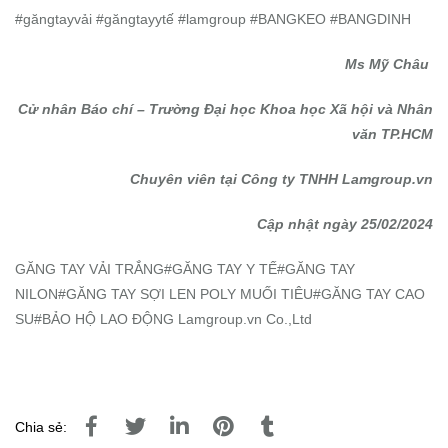
#găngtayvải #găngtayytế #lamgroup #BANGKEO #BANGDINH
Ms Mỹ Châu
Cử nhân Báo chí – Trường Đại học Khoa học Xã hội và Nhân
văn TP.HCM
Chuyên viên tại Công ty TNHH Lamgroup.vn
Cập nhật ngày 25/02/2024
GĂNG TAY VẢI TRẮNG#GĂNG TAY Y TẾ#GĂNG TAY
NILON#GĂNG TAY SỢI LEN POLY MUỐI TIÊU#GĂNG TAY CAO
SU#BẢO HỘ LAO ĐỘNG Lamgroup.vn Co.,Ltd
Chia sẻ: