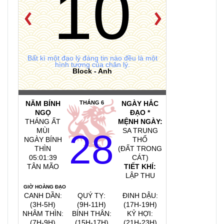
10
Bất kì một đạo lý đáng tin nào đều là một
hình tượng của chân lý.
Block - Anh
NĂM BÍNH
THÁNG 6
NGÀY HẮC
NGỌ
ĐẠO *
THÁNG ẤT
MỆNH NGÀY:
MÙI
SA TRUNG
28
NGÀY BÍNH
THỔ
THÌN
(ĐẤT TRONG
05:01:41
CÁT)
TÂN MÃO
TIẾT KHÍ:
LẬP THU
GIỜ HOÀNG ĐẠO
CANH DẦN:
QUÝ TỴ:
ĐINH DẬU:
(3H-5H)
(9H-11H)
(17H-19H)
NHÂM THÌN:
BÍNH THÂN:
KỶ HỢI:
(7H-9H)
(15H-17H)
(21H-23H)