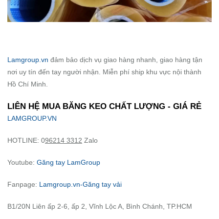
Lamgroup.vn
đảm bảo dịch vụ giao hàng nhanh, giao hàng tận
nơi uy tín đến tay người nhận. Miễn phí ship khu vực nội thành
Hồ Chí Minh.
LIÊN HỆ MUA BĂNG KEO CHẤT LƯỢNG - GIÁ RẺ
LAMGROUP.VN
HOTLINE: 0
96214 3312
Zalo
Youtube:
Găng tay LamGroup
Fanpage:
Lamgroup.vn-Găng tay vải
B1/20N Liên ấp 2-6, ấp 2, Vĩnh Lộc A, Bình Chánh, TP.HCM