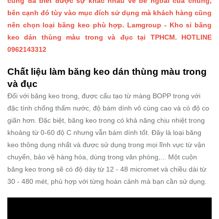
cũng đã biết được sự khác nhau về bề ngoài của chúng,
bên cạnh đó tùy vào mục đích sử dụng mà khách hàng cũng
nên chọn loại băng keo phù hợp. Lamgroup - Kho sỉ băng
keo dán thùng màu trong và đục tại TPHCM. HOTLINE
0962143312
Chất liệu làm băng keo dán thùng màu trong
và đục
Đối với băng keo trong, được cấu tạo từ màng BOPP trong với
đặc tính chống thấm nước, độ bám dính vô cùng cao và có độ co
giãn hơn. Đặc biệt, băng keo trong có khả năng chịu nhiệt trong
khoảng từ 0-60 độ C nhưng vẫn bám dính tốt. Đây là loại băng
keo thông dụng nhất và được sử dụng trong mọi lĩnh vực từ vận
chuyển, bảo vệ hàng hóa, dùng trong văn phòng,... Một cuộn
băng keo trong sẽ có độ dày từ 12 - 48 micromet và chiều dài từ
30 - 480 mét, phù hợp với từng hoàn cảnh mà bạn cần sử dụng.