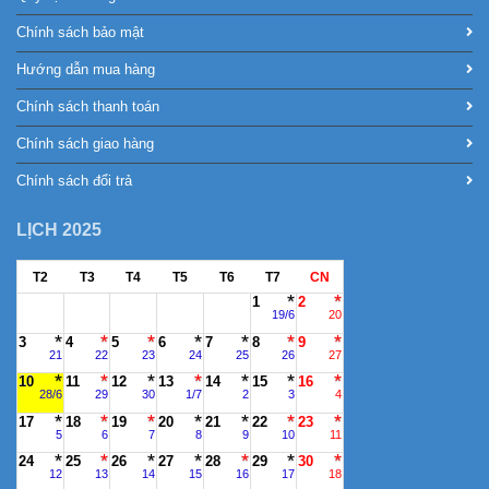
Chính sách bảo mật
Hướng dẫn mua hàng
Chính sách thanh toán
Chính sách giao hàng
Chính sách đổi trả
LỊCH 2025
T2
T3
T4
T5
T6
T7
CN
1
2
19/6
20
3
4
5
6
7
8
9
21
22
23
24
25
26
27
10
11
12
13
14
15
16
28/6
29
30
1/7
2
3
4
17
18
19
20
21
22
23
5
6
7
8
9
10
11
24
25
26
27
28
29
30
12
13
14
15
16
17
18