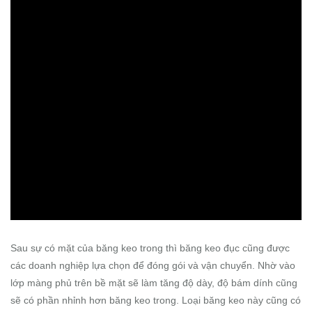
Sau sự có mặt của băng keo trong thì băng keo đục cũng được
các doanh nghiệp lựa chọn để đóng gói và vận chuyển. Nhờ vào
lớp màng phủ trên bề mặt sẽ làm tăng độ dày, độ bám dính cũng
sẽ có phần nhỉnh hơn băng keo trong. Loại băng keo này cũng có