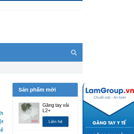
Sản phẩm mới
Găng tay vải
L2+
nh
ệt
Liên hệ
hể