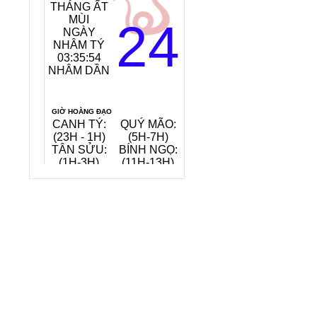
THÁNG ẤT
MỆNH
MÙI
NGÀY:
24
NGÀY
TANG ĐỒ
NHÂM TÝ
MỘC
03:35:55
(GỖ CÂY
NHÂM DẦN
DÂU)
TIẾT KHÍ:
ĐẠI THỬ
GIỜ HOÀNG ĐẠO
CANH TÝ:
QUÝ MÃO:
MẬU THÂN:
(23H - 1H)
(5H-7H)
(15H-17H)
TÂN SỬU:
BÍNH NGỌ:
KỶ DẬU:
(1H-3H)
(11H-13H)
(17H-19H)
QUAY VỀ NGÀY
VIỆC NÊN LÀM, KIÊNG KỴ
HÔM NAY
6/8/2026