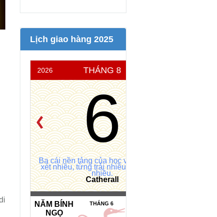
Lịch giao hàng 2025
THÁNG 8
2026
THỨ 5
6
Ba cái nền tảng của học vấn là: nhận
xét nhiều, từng trải nhiều và học tập
nhiều.
Catherall
di
NĂM BÍNH
NGÀY HẮC
THÁNG 6
NGỌ
ĐẠO *