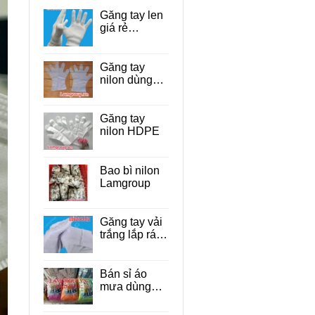
Găng tay len
giá rẻ
TP.HCM
Găng tay
nilon dùng
một lần cho
thực phẩm
Găng tay
nilon HDPE
Bao bì nilon
Lamgroup
Găng tay vải
trắng lắp ráp
linh kiện điện
tử
Bán sỉ áo
mưa dùng
một lần giá rẻ