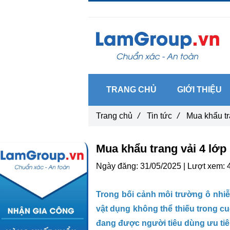
Gọi ngay :
0962 14 33 12
TRANG CHỦ
GIỚI THIỆU
Trang chủ
/
Tin tức
/
Mua khẩu tra
Mua khẩu trang vải 4 lớp 
Ngày đăng:
31/05/2025 |
Lượt xem:
Trong bối cảnh môi trường ô nhiễ
vật dụng không thể thiếu trong cu
đang được người tiêu dùng ưu tiên