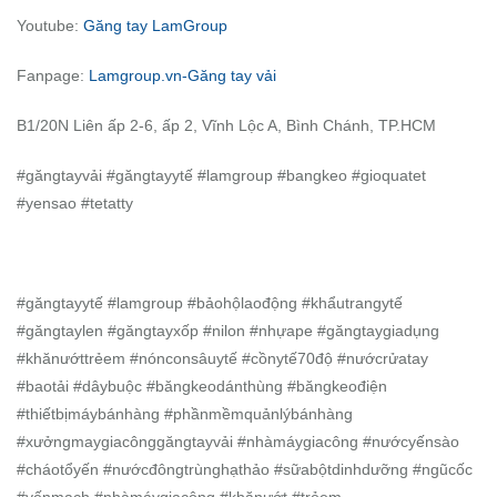
Youtube:
Găng tay LamGroup
Fanpage:
Lamgroup.vn-Găng tay vải
B1/20N Liên ấp 2-6, ấp 2, Vĩnh Lộc A, Bình Chánh, TP.HCM
#găngtayvải #găngtayytế #lamgroup #bangkeo #gioquatet
#yensao #tetatty
#găngtayytế #lamgroup #bảohộlaođộng #khẩutrangytế
#găngtaylen #găngtayxốp #nilon #nhựape #găngtaygiadụng
#khănướttrẻem #nónconsâuytế #cồnytế70độ #nướcrửatay
#baotải #dâybuộc #băngkeodánthùng #băngkeođiện
#thiếtbịmáybánhàng #phầnmềmquảnlýbánhàng
#xưởngmaygiacônggăngtayvải #nhàmáygiacông #nướcyếnsào
#cháotổyến #nướcđôngtrùnghạthảo #sữabộtdinhdưỡng #ngũcốc