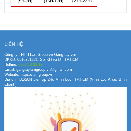
(5H-7H)
(15H-17H)
(21H-23H)
QUAY VỀ NGÀY
VIỆC NÊN LÀM, KIÊNG KỴ
HÔM NAY
7/8/2026
LIÊN HỆ
Công ty TNHH LamGroup.vn Găng tay vải
ĐKKD: 0316731221, Sở KH và ĐT TP.HCM
Hotline:
0962 14 33 12
Email: gangtaylamgroup.vn@gmail.com
Website: https://lamgroup.vn
Địa chỉ: B1/20N Liên ấp 2-6, Vĩnh Lộc, TP.HCM (Vĩnh Lộc A cũ, Bình
Chánh).