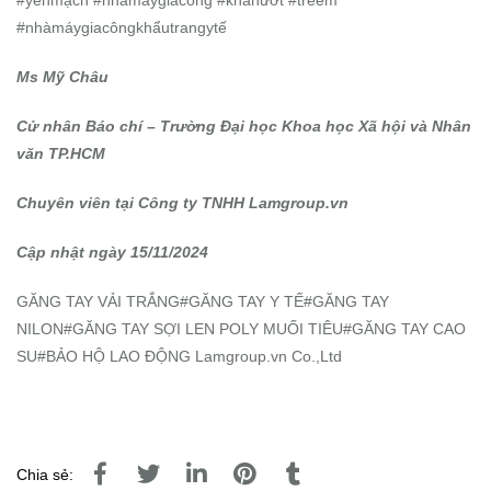
#yếnmạch #nhàmáygiacông #khănướt #trẻem
#nhàmáygiacôngkhẩutrangytế
Ms Mỹ Châu
Cử nhân Báo chí – Trường Đại học Khoa học Xã hội và Nhân
văn TP.HCM
Chuyên viên tại Công ty TNHH Lamgroup.vn
Cập nhật ngày 15/11/2024
GĂNG TAY VẢI TRẮNG#GĂNG TAY Y TẾ#GĂNG TAY
NILON#GĂNG TAY SỢI LEN POLY MUỐI TIÊU#GĂNG TAY CAO
SU#BẢO HỘ LAO ĐỘNG Lamgroup.vn Co.,Ltd
Chia sẻ: