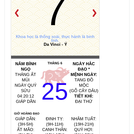
7
Khoa học là thống soái, thực hành là binh
lính.
Da Vinci - Ý
NĂM BÍNH
THÁNG 6
NGÀY HẮC
NGỌ
ĐẠO *
THÁNG ẤT
MỆNH NGÀY:
MÙI
TANG ĐỒ
25
NGÀY QUÝ
MỘC
SỬU
(GỖ CÂY DÂU)
04:20:14
TIẾT KHÍ:
GIÁP DẦN
ĐẠI THỬ
GIỜ HOÀNG ĐẠO
GIÁP DẦN:
ĐINH TỴ:
NHÂM TUẤT:
(3H-5H)
(9H-11H)
(19H-21H)
ẤT MÃO:
CANH THÂN:
QUÝ HỢI: