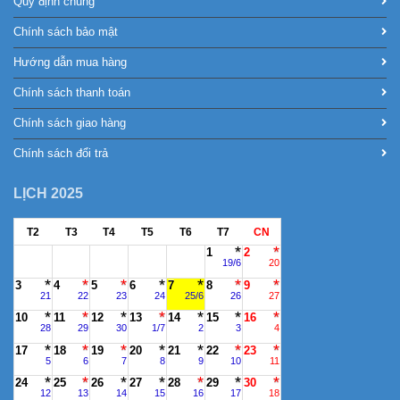
Quy định chung
Chính sách bảo mật
Hướng dẫn mua hàng
Chính sách thanh toán
Chính sách giao hàng
Chính sách đổi trả
LỊCH 2025
T2
T3
T4
T5
T6
T7
CN
1
2
19/6
20
3
4
5
6
7
8
9
21
22
23
24
25/6
26
27
10
11
12
13
14
15
16
28
29
30
1/7
2
3
4
17
18
19
20
21
22
23
5
6
7
8
9
10
11
24
25
26
27
28
29
30
12
13
14
15
16
17
18