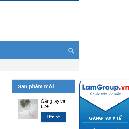
Sản phẩm mới
Găng tay vải
L2+
E
Liên hệ