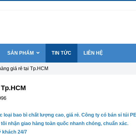
SẢN PHẨM
TIN TỨC
LIÊN HỆ
hàng giá rẻ tại Tp.HCM
ại Tp.HCM
996
oại bao bì chất lượng cao, giá rẻ. Công ty có bán sỉ túi P
g tôi nhận giao hàng toàn quốc nhanh chóng, chuẩn xác.
 khách 24/7