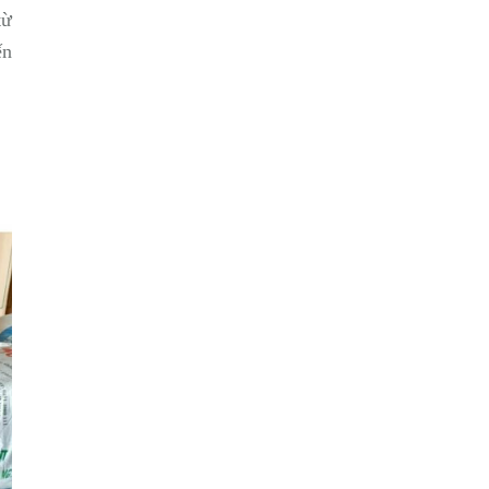
từ
ến