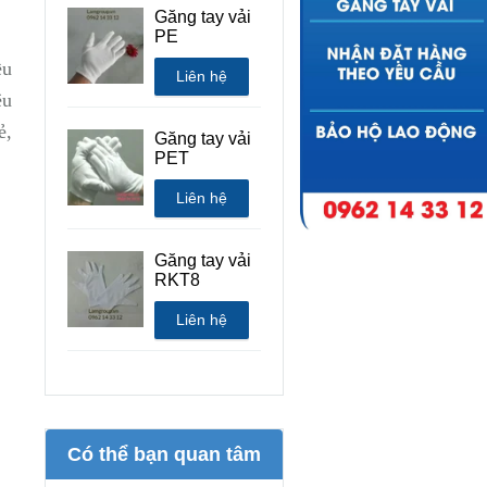
Găng tay vải
PE
ều
Liên hệ
êu
ẻ,
Găng tay vải
PET
Liên hệ
Găng tay vải
RKT8
Liên hệ
Có thể bạn quan tâm