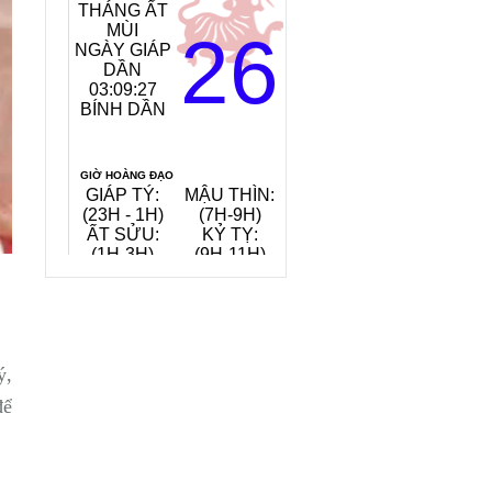
THÁNG ẤT
NGÀY:
MÙI
ĐẠI KHÊ
26
NGÀY GIÁP
THỦY
DẦN
(NƯỚC
03:09:28
GIỮA KHE
BÍNH DẦN
LỚN)
TIẾT KHÍ:
LẬP THU
GIỜ HOÀNG ĐẠO
GIÁP TÝ:
MẬU THÌN:
TÂN MÙI:
(23H - 1H)
(7H-9H)
(13H-15H)
ẤT SỬU:
KỶ TỴ:
GIÁP TUẤT:
(1H-3H)
(9H-11H)
(19H-21H)
QUAY VỀ NGÀY
VIỆC NÊN LÀM, KIÊNG KỴ
HÔM NAY
8/8/2026
ý,
để