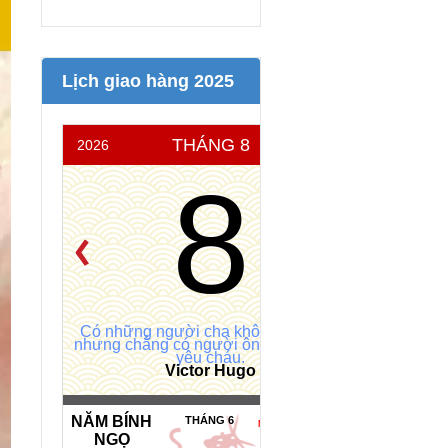
Lịch giao hàng 2025
THÁNG 8
2026
THỨ 7
8
Có những người cha không yêu con;
nhưng chẳng có người ông nào không
yêu cháu.
Victor Hugo
NĂM BÍNH
THÁNG 6
NGÀY HOÀNG ĐẠO *
NGỌ
MỆNH