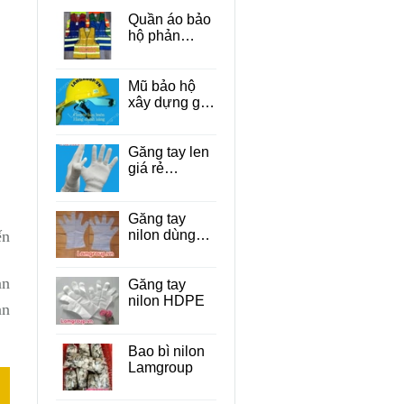
Quần áo bảo
hộ phản
quang
Mũ bảo hộ
xây dựng giá
rẻ Tp.HCM
Găng tay len
giá rẻ
TP.HCM
Găng tay
nilon dùng
ến
một lần cho
thực phẩm
ản
Găng tay
nilon HDPE
ản
Bao bì nilon
Lamgroup