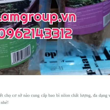
t chọ cơ sở nào cung cấp bao bì nilon chất lượng, đa dạng 
 nhé!