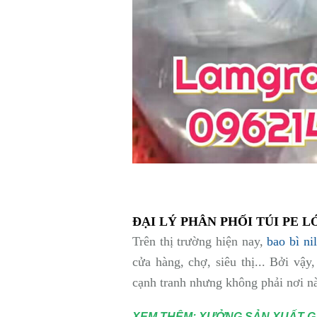
ĐẠI LÝ PHÂN PHỐI TÚI PE 
Trên thị trường hiện nay,
bao bì ni
cửa hàng, chợ, siêu thị... Bởi vậy
cạnh tranh nhưng không phải nơi n
XEM THÊM:
XƯỞNG SẢN XUẤT GĂ