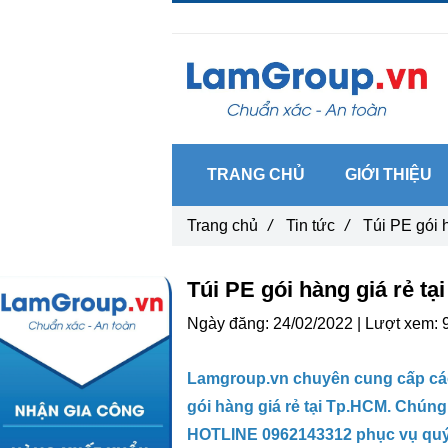
Gọi ngay :
0962 14 33 12
TRANG CHỦ
GIỚI THIỆU
Trang chủ
/
Tin tức
/
Túi PE gói 
Túi PE gói hàng giá rẻ t
Ngày đăng:
24/02/2022 |
Lượt xem:
Lamgroup.vn chuyên cung cấp các l
gói hàng giá rẻ tại Tp.HCM. Chún
HOTLINE 0962143312 phục vụ quý