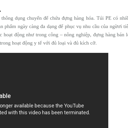
A
i thông dụng chuyển để chứa đựng hàng hóa. Túi PE có nhi
ản phẩm ngày càng đa dạng để phục vụ nhu cầu của ngừơi ti
c hoạt động như trong công – nông nghiệp, đựng hàng bán l
ong hoạt động y tế với đủ loại và đủ kích cỡ.