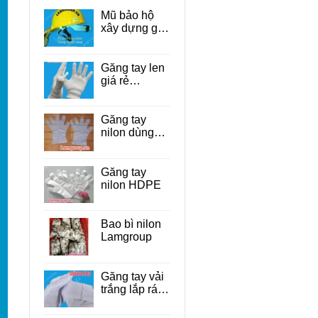
Mũ bảo hộ
xây dựng giá
rẻ Tp.HCM
Găng tay len
giá rẻ
TP.HCM
Găng tay
nilon dùng
một lần cho
thực phẩm
Găng tay
nilon HDPE
Bao bì nilon
Lamgroup
Găng tay vải
trắng lắp ráp
linh kiện điện
tử