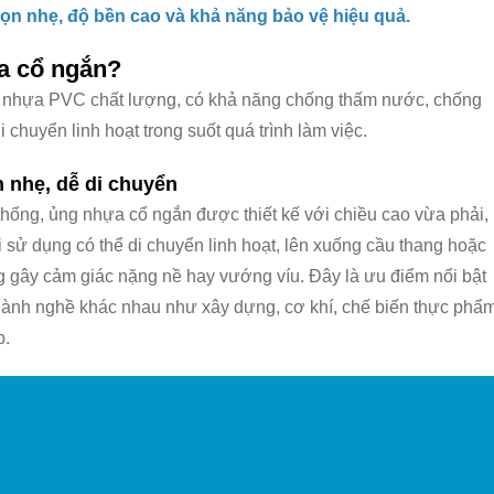
gọn nhẹ, độ bền cao và khả năng bảo vệ hiệu quả.
a cổ ngắn?
ừ nhựa PVC chất lượng, có khả năng chống thấm nước, chống
i chuyển linh hoạt trong suốt quá trình làm việc.
 nhẹ, dễ di chuyển
 thống, ủng nhựa cổ ngắn được thiết kế với chiều cao vừa phải,
sử dụng có thể di chuyển linh hoạt, lên xuống cầu thang hoặc
ng gây cảm giác nặng nề hay vướng víu. Đây là ưu điểm nổi bật
ành nghề khác nhau như xây dựng, cơ khí, chế biến thực phẩm
p.