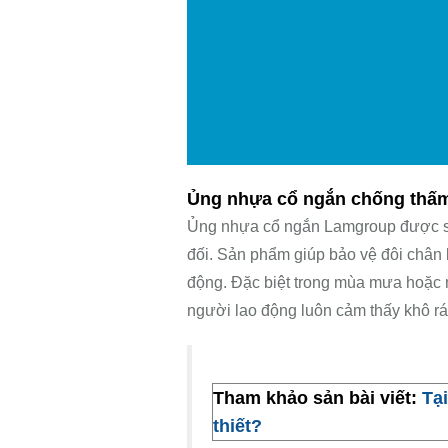
Ủng nhựa cổ ngắn chống thấm 
Ủng nhựa cổ ngắn Lamgroup được sả
đối. Sản phẩm giúp bảo vệ đôi chân 
động. Đặc biệt trong mùa mưa hoặc 
người lao động luôn cảm thấy khô rá
Tham khảo sản bài viết:
Tạ
thiết?