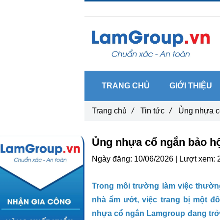
Gọi ngay :
0962 14 33 12
TRANG CHỦ
GIỚI THIỆU
Trang chủ
/
Tin tức
/
Ủng nhựa cô
Ủng nhựa cổ ngắn bảo hô
Ngày đăng:
10/06/2026 |
Lượt xem:
Trong môi trường làm việc thườn
nhà ẩm ướt, việc trang bị một đ
nhựa cổ ngắn Lamgroup đang trở 