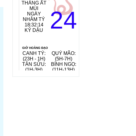
THÁNG ẤT
MỆNH
MÙI
NGÀY:
24
NGÀY
TANG ĐỒ
NHÂM TÝ
MỘC
18:32:15
(GỖ CÂY
KỶ DẬU
DÂU)
TIẾT KHÍ:
ĐẠI THỬ
GIỜ HOÀNG ĐẠO
CANH TÝ:
QUÝ MÃO:
MẬU THÂN:
(23H - 1H)
(5H-7H)
(15H-17H)
TÂN SỬU:
BÍNH NGỌ:
KỶ DẬU:
(1H-3H)
(11H-13H)
(17H-19H)
QUAY VỀ NGÀY
VIỆC NÊN LÀM, KIÊNG KỴ
HÔM NAY
6/8/2026