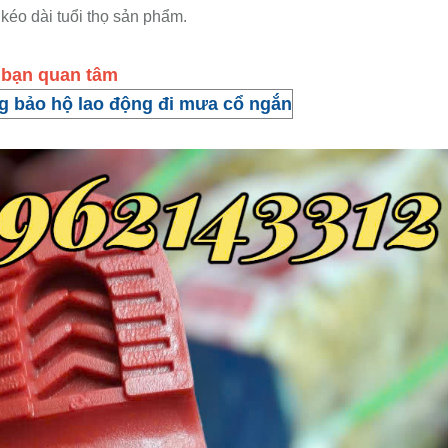
 kéo dài tuổi thọ sản phẩm.
̉ bạn quan tâm
g bảo hộ lao động đi mưa cổ ngắn