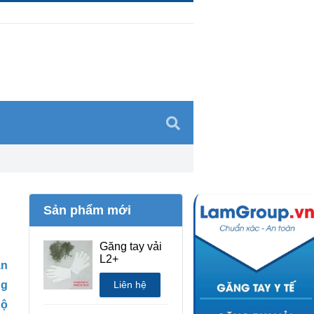
Sản phẩm mới
Găng tay vải
L2+
àn
ng
Liên hệ
hộ