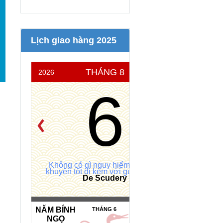
Lịch giao hàng 2025
THÁNG 8
2026
THỨ 5
6
Không có gì nguy hiểm bằng lời
khuyên tốt đi kèm với gương xấu.
De Scudery
NĂM BÍNH
NGÀY HẮC
THÁNG 6
NGỌ
ĐẠO *