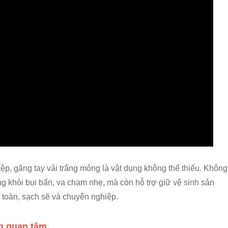
ệp, găng tay vải trắng mỏng là vật dụng không thể thiếu. Không
ng khỏi bụi bẩn, va chạm nhẹ, mà còn hỗ trợ giữ vệ sinh sản
 toàn, sạch sẽ và chuyên nghiệp.
ạn quan tâm