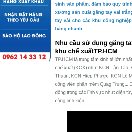
sinh sản phẩm, đảm bảo quy trình
xưởng sản xuất găng tay vải trắ
tay vải cho các khu công nghiệp
hàng nhanh.
Nhu cầu sử dụng găng tay
khu chế xuấtTP.HCM
TP.HCM là trung tâm kinh tế lớn nhấ
chế xuất (KCX) như: KCN Tân Tạo, 
Thuận, KCN Hiệp Phước, KCN Lê Mi
công viên phần mềm Quag Trung... Đ
động trong các lĩnh vực như: điện tử
công linh kiện...