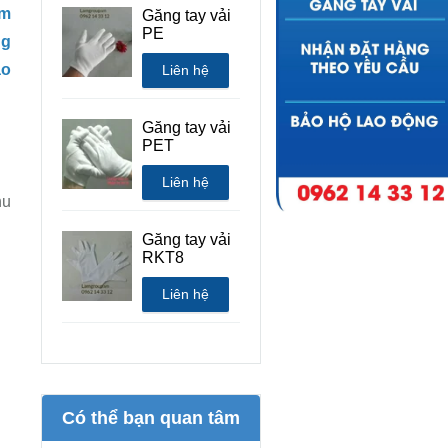
ìm
Găng tay vải
PE
ng
ao
Liên hệ
Găng tay vải
PET
Liên hệ
hu
Găng tay vải
RKT8
Liên hệ
Có thể bạn quan tâm