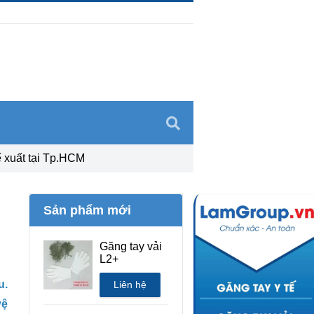
 xuất tại Tp.HCM
Sản phẩm mới
Găng tay vải
L2+
u.
Liên hệ
vệ