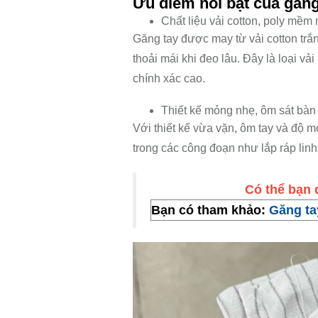
Ưu điểm nổi bật của găng
Chất liệu vải cotton, poly mềm
Găng tay được may từ vải cotton trắn
thoải mái khi đeo lâu. Đây là loại v
chính xác cao.
Thiết kế mỏng nhẹ, ôm sát bàn 
Với thiết kế vừa vặn, ôm tay và độ mỏ
trong các công đoạn như lắp ráp linh
Có thể bạ
Bạn có tham khảo:
Găng ta