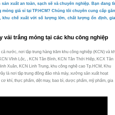
 sản xuất an toàn, sạch sẽ và chuyên nghiệp. Bạn đang t
ng mỏng giá sỉ tại TP.HCM? Chúng tôi chuyên cung cấp gă
, khu chế xuất với số lượng lớn, chất lượng ổn định, gi
 vải trắng mỏng tại các khu công nghiệp
t cả nước, nơi tập trung hàng trăm khu công nghiệp (KCN) và k
KCN Vĩnh Lộc, , KCN Tân Bình, KCN Tân Thới Hiệp, KCX Tân
nh Xuân, KCN Linh Trung, khu công nghệ cao Tp.HCM, Khu
ây là nơi tập trung đông đảo nhà máy, xưởng sản xuất hoạt
, cơ khí, thực phẩm, dệt may, bao bì, dược phẩm, mỹ phẩm, gia