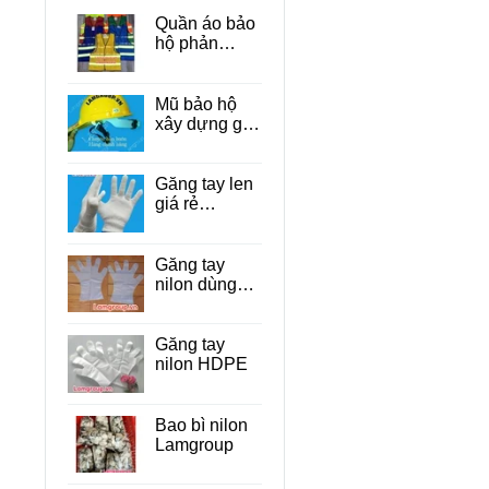
Quần áo bảo
hộ phản
quang
Mũ bảo hộ
xây dựng giá
rẻ Tp.HCM
Găng tay len
giá rẻ
TP.HCM
Găng tay
nilon dùng
một lần cho
thực phẩm
Găng tay
nilon HDPE
Bao bì nilon
Lamgroup