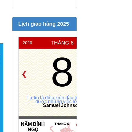
Lịch giao hàng 2025
THÁNG 8
2026
THỨ 7
8
Tự tin là điều kiện đầu tiên để làm
được những việc lớn lao.
Samuel Johnson
NĂM BÍNH
THÁNG 6
NGÀY HOÀNG ĐẠO *
NGỌ
MỆNH