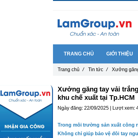
Gọi ngay :
0962 14 33 12
TRANG CHỦ
GIỚI THIỆU
Trang chủ
/
Tin tức
/
Xưởng găng 
Xưởng găng tay vải trắn
khu chế xuất tại Tp.HCM
Ngày đăng:
22/09/2025 |
Lượt xem:
Trong môi trường sản xuất công n
Không chỉ giúp bảo vệ đôi tay ngư