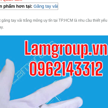
̉n phẩm hơn tại:
Găng tay vải
 găng tay vải trắng mỏng uy tín tại TP.HCM là nhu cầu thiết yếu
y.