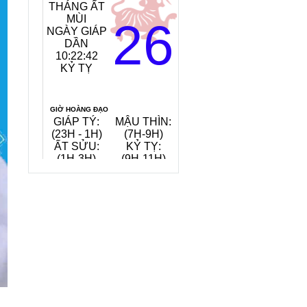
THÁNG ẤT
NGÀY:
MÙI
ĐẠI KHÊ
26
NGÀY GIÁP
THỦY
DẦN
(NƯỚC
10:22:43
GIỮA KHE
KỶ TỴ
LỚN)
TIẾT KHÍ:
LẬP THU
GIỜ HOÀNG ĐẠO
GIÁP TÝ:
MẬU THÌN:
TÂN MÙI:
(23H - 1H)
(7H-9H)
(13H-15H)
ẤT SỬU:
KỶ TỴ:
GIÁP TUẤT:
(1H-3H)
(9H-11H)
(19H-21H)
QUAY VỀ NGÀY
VIỆC NÊN LÀM, KIÊNG KỴ
HÔM NAY
8/8/2026