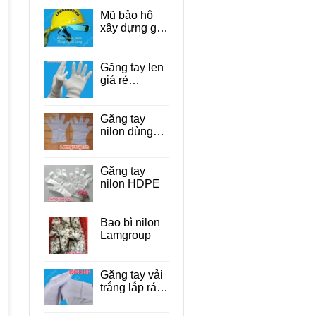
Mũ bảo hộ
xây dựng giá
rẻ Tp.HCM
Găng tay len
giá rẻ
TP.HCM
Găng tay
nilon dùng
một lần cho
thực phẩm
Găng tay
nilon HDPE
Bao bì nilon
Lamgroup
Găng tay vải
trắng lắp ráp
linh kiện điện
tử