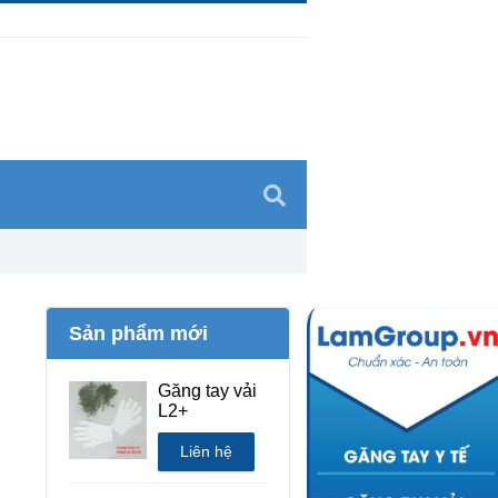
Sản phẩm mới
Găng tay vải
L2+
Liên hệ