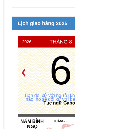
Lịch giao hàng 2025
THÁNG 8
2026
THỨ 5
6
Bạn đối xử với người khác như thế
nào, họ sẽ đối xử với bạn như vậy
Tục ngữ Gabon
NĂM BÍNH
NGÀY HẮC
THÁNG 6
NGỌ
ĐẠO *