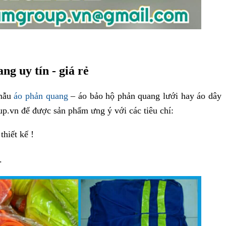
ng uy tín - giá rẻ
 mẫu
áo ph
ản quang
– áo bảo hộ phản quang lưới hay áo dây
p.vn để được sản phẩm ưng ý với các tiêu chí:
hiết kế !
.