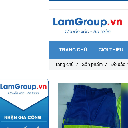
Gọi ngay :
0962 14 33 12
TRANG CHỦ
GIỚI THIỆU
Trang chủ
/
Sản phẩm
/
Đồ bảo 