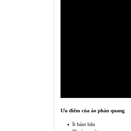
Ưu điểm của
áo phản quang
Ít bám bẩn