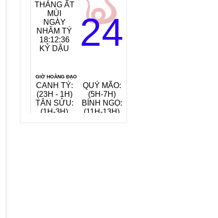
THÁNG ẤT
MỆNH
MÙI
NGÀY:
24
NGÀY
TANG ĐỒ
NHÂM TÝ
MỘC
18:12:37
(GỖ CÂY
KỶ DẬU
DÂU)
TIẾT KHÍ:
ĐẠI THỬ
GIỜ HOÀNG ĐẠO
CANH TÝ:
QUÝ MÃO:
MẬU THÂN:
(23H - 1H)
(5H-7H)
(15H-17H)
TÂN SỬU:
BÍNH NGỌ:
KỶ DẬU:
(1H-3H)
(11H-13H)
(17H-19H)
QUAY VỀ NGÀY
VIỆC NÊN LÀM, KIÊNG KỴ
HÔM NAY
6/8/2026