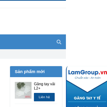
Sản phẩm mới
Găng tay vải
L2+
Liên hệ