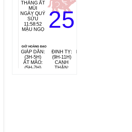
THÁNG ẤT
MỆNH
MÙI
NGÀY:
25
NGÀY QUÝ
TANG ĐỒ
SỬU
MỘC
11:58:53
(GỖ CÂY
MẬU NGỌ
DÂU)
TIẾT KHÍ:
ĐẠI THỬ
GIỜ HOÀNG ĐẠO
GIÁP DẦN:
ĐINH TỴ:
NHÂM TUẤT:
(3H-5H)
(9H-11H)
(19H-21H)
ẤT MÃO:
CANH
QUÝ HỢI:
(5H-7H)
THÂN:
(21H-23H)
(15H-17H)
QUAY VỀ NGÀY
VIỆC NÊN LÀM, KIÊNG KỴ
HÔM NAY
7/8/2026