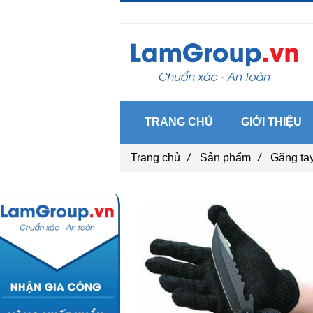
Gọi ngay :
0962 14 33 12
TRANG CHỦ
GIỚI THIỆU
Trang chủ
/
Sản phẩm
/
Găng ta