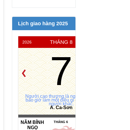
Lịch giao hàng 2025
THÁNG 8
2026
THỨ 6
7
Người cao thượng là người không
bao giờ làm một điều gì để hạ thấp
người khác.
A. Ca-Sơn
NĂM BÍNH
NGÀY HẮC
THÁNG 6
NGỌ
ĐẠO *