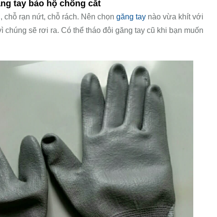
ng tay bảo hộ chống cắt
g, chỗ rạn nứt, chỗ rách. Nên chọn
găng tay
nào vừa khít với
ì chúng sẽ rơi ra. Có thể tháo đôi găng tay cũ khi bạn muốn