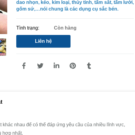
dao nhọn, kéo, kim loại, thủy tinh, tấm sắt, tấm lưới,
gốm sứ,…nói chung là các dụng cụ sắc bén.
Tình trạng:
Còn hàng
Liên hệ
t
t khác nhau để có thể đáp ứng yêu cầu của nhiều lĩnh vực,
 hợp nhất.