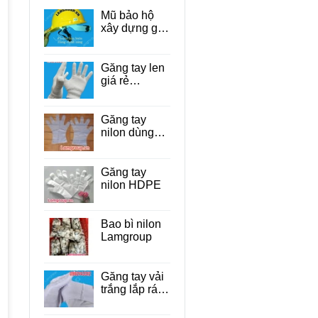
Mũ bảo hộ
xây dựng giá
rẻ Tp.HCM
Găng tay len
giá rẻ
TP.HCM
Găng tay
nilon dùng
một lần cho
thực phẩm
Găng tay
nilon HDPE
Bao bì nilon
Lamgroup
Găng tay vải
trắng lắp ráp
linh kiện điện
tử