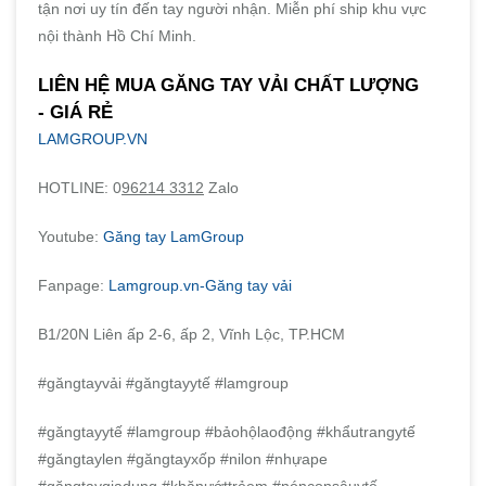
tận nơi uy tín đến tay người nhận. Miễn phí ship khu vực
nội thành Hồ Chí Minh.
LIÊN HỆ MUA GĂNG TAY VẢI CHẤT LƯỢNG
- GIÁ RẺ
LAMGROUP.VN
HOTLINE: 0
96214 3312
Zalo
Youtube:
Găng tay LamGroup
Fanpage:
Lamgroup.vn-Găng tay vải
B1/20N Liên ấp 2-6, ấp 2, Vĩnh Lộc, TP.HCM
#găngtayvải #găngtayytế #lamgroup
#găngtayytế #lamgroup #bảohộlaođộng #khẩutrangytế
#găngtaylen #găngtayxốp #nilon #nhựape
#găngtaygiadụng #khănướttrẻem #nónconsâuytế