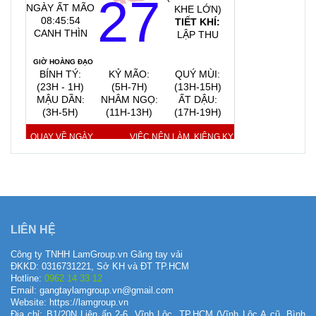
27
NGÀY ẤT MÃO
KHE LỚN)
08:45:55
TIẾT KHÍ:
CANH THÌN
LẬP THU
GIỜ HOÀNG ĐẠO
BÍNH TÝ:
KỶ MÃO:
QUÝ MÙI:
(23H - 1H)
(5H-7H)
(13H-15H)
MẬU DẦN:
NHÂM NGỌ:
ẤT DẬU:
(3H-5H)
(11H-13H)
(17H-19H)
QUAY VỀ NGÀY
VIỆC NÊN LÀM, KIÊNG KỴ
HÔM NAY
9/8/2026
LIÊN HỆ
Công ty TNHH LamGroup.vn Găng tay vải
ĐKKD: 0316731221, Sở KH và ĐT TP.HCM
Hotline:
0962 14 33 12
Email: gangtaylamgroup.vn@gmail.com
Website: https://lamgroup.vn
Địa chỉ: B1/20N Liên ấp 2-6, Vĩnh Lộc, TP.HCM (Vĩnh Lộc A cũ, Bình