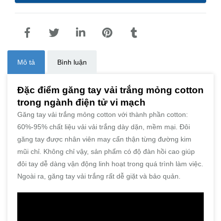
Mô tả
Bình luận
Đặc điểm găng tay vải trắng mỏng cotton
trong ngành điện tử vi mạch
Găng tay vải trắng mỏng cotton với thành phần cotton:
60%-95% chất liệu vải vải trắng dày dặn, mềm mại. Đôi
găng tay được nhân viên may cẩn thận từng đường kim
mũi chỉ. Không chỉ vậy, sản phẩm có độ đàn hồi cao giúp
đôi tay dễ dàng vận động linh hoạt trong quá trình làm việc.
Ngoài ra, găng tay vải trắng rất dễ giặt và bảo quản.