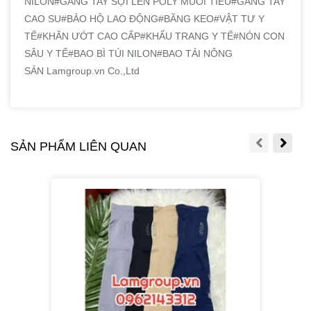
NILON#GĂNG TAY SỢI LEN POLY MUỐI TIÊU#GĂNG TAY
CAO SU#BẢO HỘ LAO ĐỘNG#BĂNG KEO#VẬT TƯ Y
TẾ#KHĂN ƯỚT CAO CẤP#KHẨU TRANG Y TẾ#NÓN CON
SÂU Y TẾ#BAO BÌ TÚI NILON#BAO TẢI NÔNG
SẢN Lamgroup.vn Co.,Ltd
SẢN PHẨM LIÊN QUAN