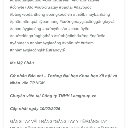
#cồnytế70độ #nướcrửatay #baotải #dâybuộc
#băngkeodánthùng #băngkeođiện #thiếtbịmáybánhàng
#phầnmềmquảnlýbánhàng #xưởngmaygiacônggăngtayvải
#nhàmáygiacông #nướcyếnsào #cháotổyến
#nướcđôngtrùnghạthảo #sữabộtdinhdưỡng #ngũcốc
#yếnmạch #nhàmáygiacông #khănướt #trẻem
#nhàmáygiacôngkhẩutrangytế
Ms Mỹ Châu
Cử nhân Báo chí – Trường Đại học Khoa học Xã hội và
Nhân văn TP.HCM
Chuyên viên tại Công ty TNHH Lamgroup.vn
Cập nhật ngày 10/02/2026
GĂNG TAY VẢI TRẮNG#GĂNG TAY Y TẾ#GĂNG TAY