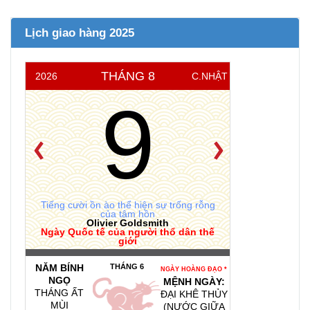
Lịch giao hàng 2025
THÁNG 8
2026
C.NHẬT
9
Tiếng cười ồn ào thể hiện sự trống rỗng
của tâm hồn
Olivier Goldsmith
Ngày Quốc tế của người thổ dân thế
giới
NĂM BÍNH
THÁNG 6
NGÀY HOÀNG ĐẠO *
NGỌ
MỆNH NGÀY:
THÁNG ẤT
ĐẠI KHÊ THỦY
MÙI
(NƯỚC GIỮA