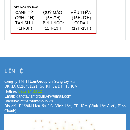
GIỜ HOÀNG ĐẠO
CANH TÝ:
QUÝ MÃO:
MẬU THÂN:
(23H - 1H)
(5H-7H)
(15H-17H)
TÂN SỬU:
BÍNH NGỌ:
KỶ DẬU:
(1H-3H)
(11H-13H)
(17H-19H)
QUAY VỀ NGÀY
VIỆC NÊN LÀM, KIÊNG KỴ
HÔM NAY
6/8/2026
LIÊN HỆ
Công ty TNHH LamGroup.vn Găng tay vải
ĐKKD: 0316731221, Sở KH và ĐT TP.HCM
Hotline:
0962 14 33 12
Email: gangtaylamgroup.vn@gmail.com
Website: https://lamgroup.vn
Địa chỉ: B1/20N Liên ấp 2-6, Vĩnh Lộc, TP.HCM (Vĩnh Lộc A cũ, Bình
Chánh).