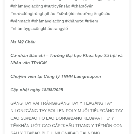
#nhàmáygiacông #nướcyếnsào #cháotổyến
#nướcđôngtrùnghạthảo #sữabộtdinhdưỡng #ngũcốc
#yếnmạch #nhàmáygiacông #khănướt #trẻem
#nhàmáygiacôngkhẩutrangytế
Ms Mỹ Châu
Cử nhân Báo chí – Trường Đại học Khoa học Xã hội và
Nhân văn TP.HCM
Chuyên viên tại Công ty TNHH Lamgroup.vn
Cập nhật ngày 18/08/2025
GĂNG TAY VẢI TRẮNG#GĂNG TAY Y TẾ#GĂNG TAY
NILON#GĂNG TAY SỢI LEN POLY MUỐI TIÊU#GĂNG TAY
CAO SU#BẢO HỘ LAO ĐỘNG#BĂNG KEO#VẬT TƯ Y
TẾ#KHĂN ƯỚT CAO CẤP#KHẨU TRANG Y TẾ#NÓN CON
SÂU Y TẾ#BAO BÌ TÚI NILON#BAO TẢI NÔNG