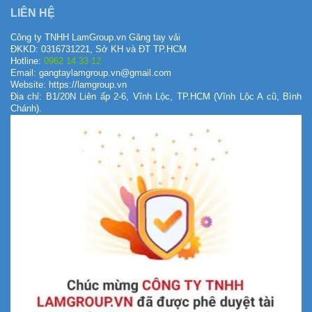
LIÊN HỆ
Công ty TNHH LamGroup.vn Găng tay vải
ĐKKD: 0316731221, Sở KH và ĐT TP.HCM
Hotline:
0962 14 33 12
Email: gangtaylamgroup.vn@gmail.com
Website: https://lamgroup.vn
Địa chỉ: B1/20N Liên ấp 2-6, Vĩnh Lộc, TP.HCM (Vĩnh Lộc A cũ, Bình
Chánh).