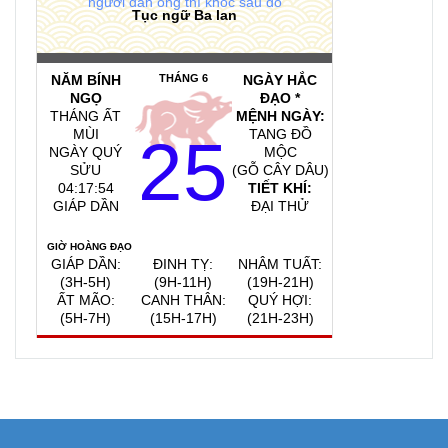
người đàn ông thì khóc sau đó
Tục ngữ Ba lan
NĂM BÍNH
THÁNG 6
NGÀY HẮC
NGỌ
ĐẠO *
THÁNG ẤT
MỆNH NGÀY:
MÙI
TANG ĐỒ
25
NGÀY QUÝ
MỘC
SỬU
(GỖ CÂY DÂU)
04:17:54
TIẾT KHÍ:
GIÁP DẦN
ĐẠI THỬ
GIỜ HOÀNG ĐẠO
GIÁP DẦN:
ĐINH TỴ:
NHÂM TUẤT:
(3H-5H)
(9H-11H)
(19H-21H)
ẤT MÃO:
CANH THÂN:
QUÝ HỢI:
(5H-7H)
(15H-17H)
(21H-23H)
QUAY VỀ NGÀY
VIỆC NÊN LÀM, KIÊNG KỴ
HÔM NAY
7/8/2026