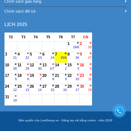
Chính sách giao hàng
Chính sách đổi trả
LỊCH 2025
T2
T3
T4
T5
T6
T7
CN
1
2
19/6
20
3
4
5
6
7
8
9
21
22
23
24
25/6
26
27
10
11
12
13
14
15
16
28
29
30
1/7
2
3
4
17
18
19
20
21
22
23
5
6
7
8
9
10
11
24
25
26
27
28
29
30
12
13
14
15
16
17
18
31
19
Bản quyền của LamGroup.vn - Găng tay vải trắng cotton - năm 2026