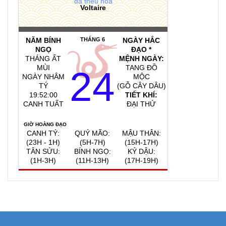
đã thêu hoa
Voltaire
NĂM BÍNH
THÁNG 6
NGÀY HẮC
NGỌ
ĐẠO *
THÁNG ẤT
MỆNH NGÀY:
MÙI
TANG ĐỒ
24
NGÀY NHÂM
MỘC
TÝ
(GỖ CÂY DÂU)
19:52:01
TIẾT KHÍ:
CANH TUẤT
ĐẠI THỬ
GIỜ HOÀNG ĐẠO
CANH TÝ:
QUÝ MÃO:
MẬU THÂN:
(23H - 1H)
(5H-7H)
(15H-17H)
TÂN SỬU:
BÍNH NGỌ:
KỶ DẬU:
(1H-3H)
(11H-13H)
(17H-19H)
QUAY VỀ NGÀY
VIỆC NÊN LÀM, KIÊNG KỴ
HÔM NAY
6/8/2026