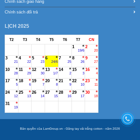
Chính sách giao hàng
Chính sách đổi trả
LỊCH 2025
T2
T3
T4
T5
T6
T7
CN
1
2
19/6
20
3
4
5
6
7
8
9
21
22
23
24/6
25
26
27
10
11
12
13
14
15
16
28
29
30
1/7
2
3
4
17
18
19
20
21
22
23
5
6
7
8
9
10
11
24
25
26
27
28
29
30
12
13
14
15
16
17
18
31
19
Bản quyền của LamGroup.vn - Găng tay vải trắng cotton - năm 2026