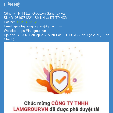
LIÊN HỆ
Công ty TNHH LamGroup.vn Găng tay vải
ĐKKD: 0316731221, Sở KH và ĐT TP.HCM
Hotline:
0962 14 33 12
Email: gangtaylamgroup.vn@gmail.com
Website: https://lamgroup.vn
Địa chỉ: B1/20N Liên ấp 2-6, Vĩnh Lộc, TP.HCM (Vĩnh Lộc A cũ, Bình
Chánh).