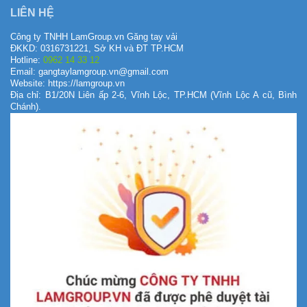
LIÊN HỆ
Công ty TNHH LamGroup.vn Găng tay vải
ĐKKD: 0316731221, Sở KH và ĐT TP.HCM
Hotline:
0962 14 33 12
Email: gangtaylamgroup.vn@gmail.com
Website: https://lamgroup.vn
Địa chỉ: B1/20N Liên ấp 2-6, Vĩnh Lộc, TP.HCM (Vĩnh Lộc A cũ, Bình
Chánh).