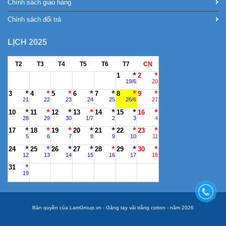
Chính sách giao hàng
Chính sách đổi trả
LỊCH 2025
T2
T3
T4
T5
T6
T7
CN
1
2
19/6
20
3
4
5
6
7
8
9
21
22
23
24
25
26/6
27
10
11
12
13
14
15
16
28
29
30
1/7
2
3
4
17
18
19
20
21
22
23
5
6
7
8
9
10
11
24
25
26
27
28
29
30
12
13
14
15
16
17
18
31
19
Bản quyền của LamGroup.vn - Găng tay vải trắng cotton - năm 2026