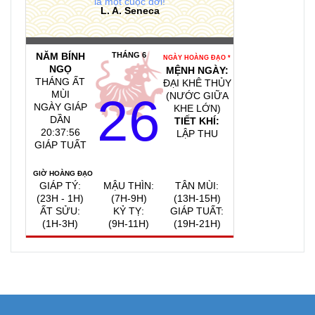
là một cuộc đời!
L. A. Seneca
NĂM BÍNH
THÁNG 6
NGÀY HOÀNG ĐẠO *
NGỌ
MỆNH NGÀY:
THÁNG ẤT
ĐẠI KHÊ THỦY
MÙI
26
(NƯỚC GIỮA
NGÀY GIÁP
KHE LỚN)
DẦN
TIẾT KHÍ:
20:37:57
LẬP THU
GIÁP TUẤT
GIỜ HOÀNG ĐẠO
GIÁP TÝ:
MẬU THÌN:
TÂN MÙI:
(23H - 1H)
(7H-9H)
(13H-15H)
ẤT SỬU:
KỶ TỴ:
GIÁP TUẤT:
(1H-3H)
(9H-11H)
(19H-21H)
QUAY VỀ NGÀY
VIỆC NÊN LÀM, KIÊNG KỴ
HÔM NAY
8/8/2026