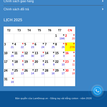
Chính sách giao hàng
Chính sách đổi trả
LỊCH 2025
T2
T3
T4
T5
T6
T7
CN
1
2
19/6
20
3
4
5
6
7
8
9
21
22
23
24
25
26
27/6
10
11
12
13
14
15
16
28
29
30
1/7
2
3
4
17
18
19
20
21
22
23
5
6
7
8
9
10
11
24
25
26
27
28
29
30
12
13
14
15
16
17
18
31
19
Bản quyền của LamGroup.vn - Găng tay vải trắng cotton - năm 2026