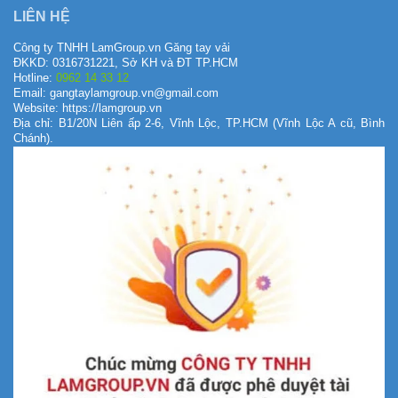
LIÊN HỆ
Công ty TNHH LamGroup.vn Găng tay vải
ĐKKD: 0316731221, Sở KH và ĐT TP.HCM
Hotline:
0962 14 33 12
Email: gangtaylamgroup.vn@gmail.com
Website: https://lamgroup.vn
Địa chỉ: B1/20N Liên ấp 2-6, Vĩnh Lộc, TP.HCM (Vĩnh Lộc A cũ, Bình
Chánh).