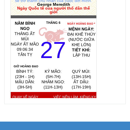
sẽ trở thành chủ nhân của cuộc đời mình.
George Meredith
Ngày Quốc tế của người thổ dân thế
giới
NĂM BÍNH
THÁNG 6
NGÀY HOÀNG ĐẠO *
NGỌ
MỆNH NGÀY:
THÁNG ẤT
ĐẠI KHÊ THỦY
MÙI
27
(NƯỚC GIỮA
NGÀY ẤT MÃO
KHE LỚN)
09:06:34
TIẾT KHÍ:
TÂN TỴ
LẬP THU
GIỜ HOÀNG ĐẠO
BÍNH TÝ:
KỶ MÃO:
QUÝ MÙI:
(23H - 1H)
(5H-7H)
(13H-15H)
MẬU DẦN:
NHÂM NGỌ:
ẤT DẬU:
(3H-5H)
(11H-13H)
(17H-19H)
QUAY VỀ NGÀY
VIỆC NÊN LÀM, KIÊNG KỴ
HÔM NAY
9/8/2026