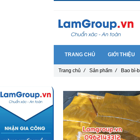
Gọi ngay :
0962 14 33 12
TRANG CHỦ
GIỚI THIỆU
Trang chủ
/
Sản phẩm
/
Bao bì-b