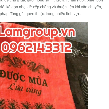
g để chứa lúa, gạo, nông sản, thức ăn chăn nuôi, phân bón
hiết kế gọn nhẹ, dễ xếp chồng và thuận tiện khi vận chuyển,
 pháp đóng gói quen thuộc trong nhiều lĩnh vực.