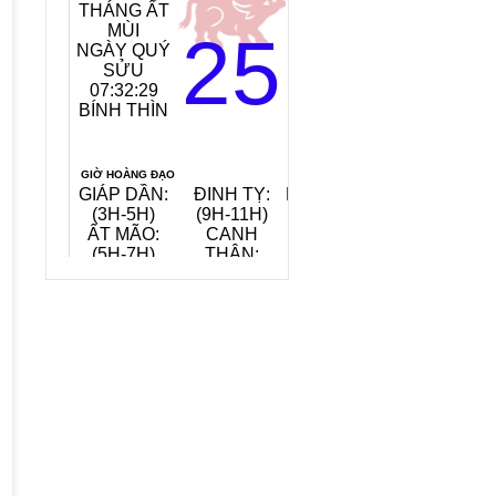
THÁNG ẤT
MỆNH
MÙI
NGÀY:
25
NGÀY QUÝ
TANG ĐỒ
SỬU
MỘC
07:32:31
(GỖ CÂY
BÍNH THÌN
DÂU)
TIẾT KHÍ:
ĐẠI THỬ
GIỜ HOÀNG ĐẠO
GIÁP DẦN:
ĐINH TỴ:
NHÂM TUẤT:
(3H-5H)
(9H-11H)
(19H-21H)
ẤT MÃO:
CANH
QUÝ HỢI:
(5H-7H)
THÂN:
(21H-23H)
(15H-17H)
QUAY VỀ NGÀY
VIỆC NÊN LÀM, KIÊNG KỴ
HÔM NAY
7/8/2026