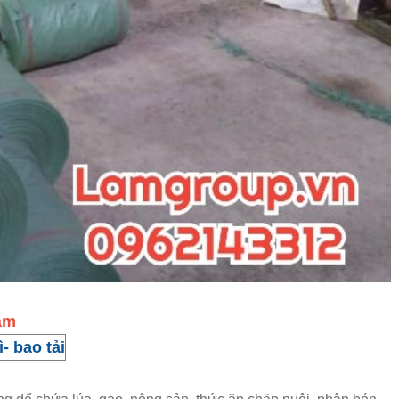
tâm
̀- bao tải