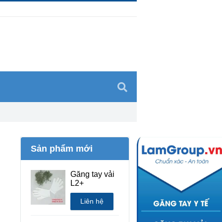
Sản phẩm mới
Găng tay vải
L2+
Liên hệ