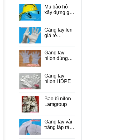
Mũ bảo hộ
xây dựng giá
rẻ Tp.HCM
Găng tay len
giá rẻ
TP.HCM
Găng tay
nilon dùng
một lần cho
thực phẩm
Găng tay
nilon HDPE
Bao bì nilon
Lamgroup
Găng tay vải
trắng lắp ráp
linh kiện điện
tử