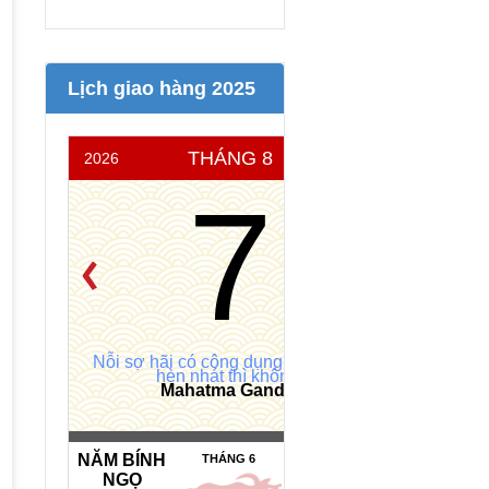
Lịch giao hàng 2025
THÁNG 8
2026
THỨ 6
7
Nỗi sợ hãi có công dụng, nhưng sự
hèn nhát thì không.
Mahatma Gandhi
NĂM BÍNH
NGÀY HẮC
THÁNG 6
NGỌ
ĐẠO *