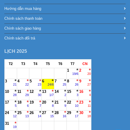
Hướng dẫn mua hàng
Chính sách thanh toán
Chính sách giao hàng
Chính sách đổi trả
LỊCH 2025
T2
T3
T4
T5
T6
T7
CN
1
2
19/6
20
3
4
5
6
7
8
9
21
22
23
24/6
25
26
27
10
11
12
13
14
15
16
28
29
30
1/7
2
3
4
17
18
19
20
21
22
23
5
6
7
8
9
10
11
24
25
26
27
28
29
30
12
13
14
15
16
17
18
31
19