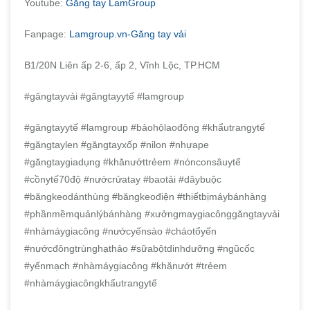
Youtube:
Găng tay LamGroup
Fanpage:
Lamgroup.vn-Găng tay vải
B1/20N Liên ấp 2-6, ấp 2, Vĩnh Lộc, TP.HCM
#găngtayvải #găngtayytế #lamgroup
#găngtayytế #lamgroup #bảohộlaođộng #khẩutrangytế
#găngtaylen #găngtayxốp #nilon #nhựape
#găngtaygiadụng #khănướttrẻem #nónconsâuytế
#cồnytế70độ #nướcrửatay #baotải #dâybuộc
#băngkeodánthùng #băngkeođiện #thiếtbịmáybánhàng
#phầnmềmquảnlýbánhàng #xưởngmaygiacônggăngtayvải
#nhàmáygiacông #nướcyếnsào #cháotổyến
#nướcđôngtrùnghạthảo #sữabộtdinhdưỡng #ngũcốc
#yếnmạch #nhàmáygiacông #khănướt #trẻem
#nhàmáygiacôngkhẩutrangytế