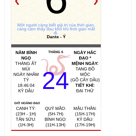
Một người càng biết giá trị của thời gian,
càng cảm thấy đau khổ khi thời gian mất
đi.
Dante - Ý
NĂM BÍNH
THÁNG 6
NGÀY HẮC
NGỌ
ĐẠO *
THÁNG ẤT
MỆNH NGÀY:
MÙI
TANG ĐỒ
24
NGÀY NHÂM
MỘC
TÝ
(GỖ CÂY DÂU)
18:46:05
TIẾT KHÍ:
KỶ DẬU
ĐẠI THỬ
GIỜ HOÀNG ĐẠO
CANH TÝ:
QUÝ MÃO:
MẬU THÂN:
(23H - 1H)
(5H-7H)
(15H-17H)
TÂN SỬU:
BÍNH NGỌ:
KỶ DẬU:
(1H-3H)
(11H-13H)
(17H-19H)
QUAY VỀ NGÀY
VIỆC NÊN LÀM, KIÊNG KỴ