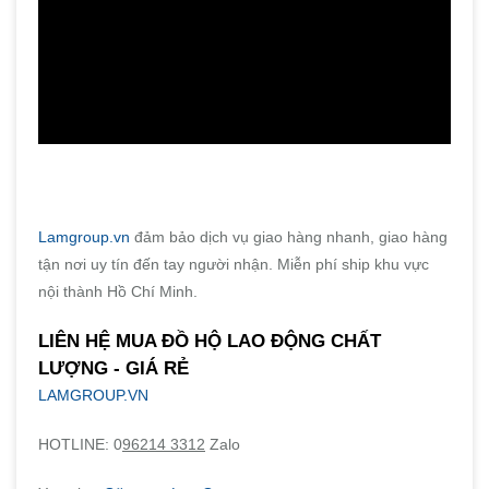
Lamgroup.vn
đảm bảo dịch vụ giao hàng nhanh, giao hàng
tận nơi uy tín đến tay người nhận. Miễn phí ship khu vực
nội thành Hồ Chí Minh.
LIÊN HỆ MUA ĐỒ HỘ LAO ĐỘNG CHẤT
LƯỢNG - GIÁ RẺ
LAMGROUP.VN
HOTLINE: 0
96214 3312
Zalo