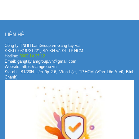
HÔM NAY
6/8/2026
LIÊN HỆ
Công ty TNHH LamGroup.vn Găng tay vải
ĐKKD: 0316731221, Sở KH và ĐT TP.HCM
Hotline:
0962 14 33 12
Email: gangtaylamgroup.vn@gmail.com
Website: https://lamgroup.vn
Địa chỉ: B1/20N Liên ấp 2-6, Vĩnh Lộc, TP.HCM (Vĩnh Lộc A cũ, Bình
Chánh).