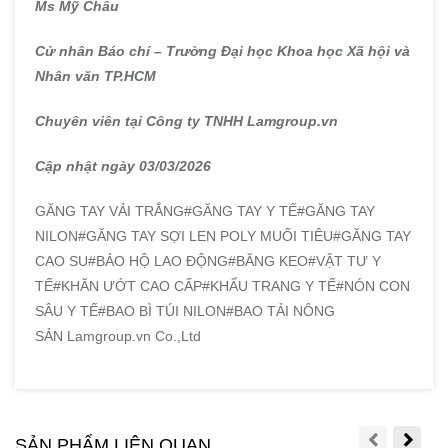
Ms Mỹ Châu
Cử nhân Báo chí – Trường Đại học Khoa học Xã hội và
Nhân văn TP.HCM
Chuyên viên tại Công ty TNHH Lamgroup.vn
Cập nhật ngày 03/03/2026
GĂNG TAY VẢI TRẮNG#GĂNG TAY Y TẾ#GĂNG TAY
NILON#GĂNG TAY SỢI LEN POLY MUỐI TIÊU#GĂNG TAY
CAO SU#BẢO HỘ LAO ĐỘNG#BĂNG KEO#VẬT TƯ Y
TẾ#KHĂN ƯỚT CAO CẤP#KHẨU TRANG Y TẾ#NÓN CON
SÂU Y TẾ#BAO BÌ TÚI NILON#BAO TẢI NÔNG
SẢN Lamgroup.vn Co.,Ltd
SẢN PHẨM LIÊN QUAN