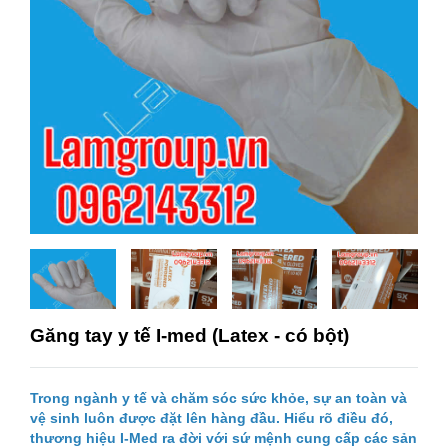
Găng tay y tế I-med (Latex - có bột)
Trong ngành y tế và chăm sóc sức khỏe, sự an toàn và
vệ sinh luôn được đặt lên hàng đầu. Hiểu rõ điều đó,
thương hiệu I-Med ra đời với sứ mệnh cung cấp các sản