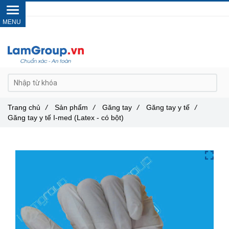
Gọi ngay :
0962 14 33 12
Trang chủ
/
Sản phẩm
/
Găng tay
/
Găng tay y tế
/
Găng tay y tế I-med (Latex - có bột)