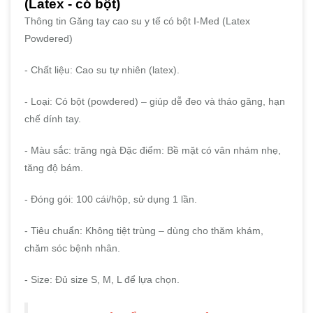
(Latex - có bột)
Thông tin Găng tay cao su y tế có bột I-Med (Latex
Powdered)
- Chất liệu: Cao su tự nhiên (latex).
- Loại: Có bột (powdered) – giúp dễ đeo và tháo găng, hạn
chế dính tay.
- Màu sắc: trăng ngà Đặc điểm: Bề mặt có vân nhám nhẹ,
tăng độ bám.
- Đóng gói: 100 cái/hộp, sử dụng 1 lần.
- Tiêu chuẩn: Không tiệt trùng – dùng cho thăm khám,
chăm sóc bệnh nhân.
- Size: Đủ size S, M, L để lựa chọn.